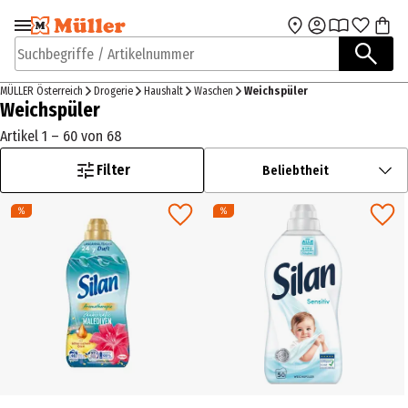
Zur Navigation
Zum Hauptinhalt
springen
springen
Suchbegriffe / Artikelnummer
MÜLLER Österreich
Drogerie
Haushalt
Waschen
Weichspüler
Weichspüler
Artikel 1 – 60 von 68
Filter
Beliebtheit