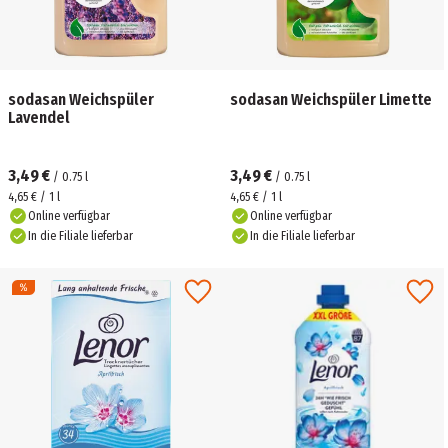
sodasan Weichspüler
sodasan Weichspüler Limette
Lavendel
3,49 €
3,49 €
/
0.75
l
/
0.75
l
4,65 € / 1 l
4,65 € / 1 l
Online verfügbar
Online verfügbar
In die Filiale lieferbar
In die Filiale lieferbar