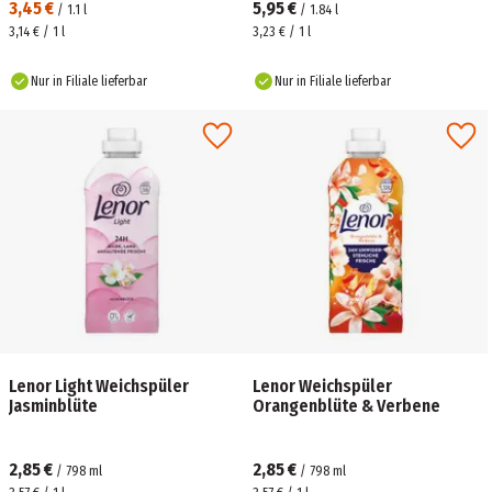
3,45 €
5,95 €
/
1.1
l
/
1.84
l
3,14 € / 1 l
3,23 € / 1 l
Nur in Filiale lieferbar
Nur in Filiale lieferbar
Lenor Light Weichspüler
Lenor Weichspüler
Jasminblüte
Orangenblüte & Verbene
2,85 €
2,85 €
/
798
ml
/
798
ml