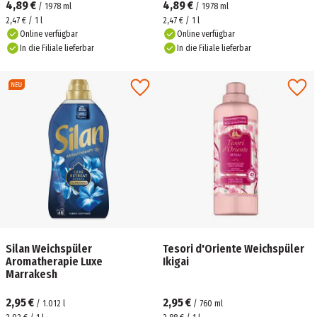
4,89 €
4,89 €
/
1978
ml
/
1978
ml
2,47 € / 1 l
2,47 € / 1 l
Online verfügbar
Online verfügbar
In die Filiale lieferbar
In die Filiale lieferbar
Silan Weichspüler
Tesori d'Oriente Weichspüler
Aromatherapie Luxe
Ikigai
Marrakesh
2,95 €
2,95 €
/
1.012
l
/
760
ml