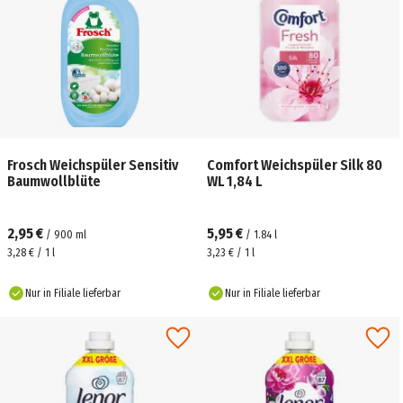
Frosch Weichspüler Sensitiv
Comfort Weichspüler Silk 80
Baumwollblüte
WL 1,84 L
2,95 €
5,95 €
/
900
ml
/
1.84
l
3,28 € / 1 l
3,23 € / 1 l
Nur in Filiale lieferbar
Nur in Filiale lieferbar