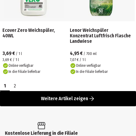
Ecover Zero Weichspüler,
Lenor Weichspüler
40WL
Konzentrat Luftfrisch Flasche
Landwiese
3,69 €
4,95 €
/
1
l
/
700
ml
3,69 € / 1 l
7,07 € / 1 l
Online verfügbar
Online verfügbar
In die Filiale lieferbar
In die Filiale lieferbar
1
2
Weitere Artikel zeigen
Kostenlose Lieferung in die Filiale