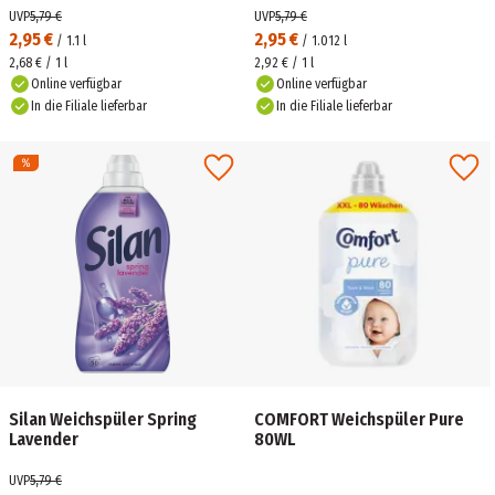
UVP
5,79 €
UVP
5,79 €
2,95 €
2,95 €
/
1.1
l
/
1.012
l
2,68 € / 1 l
2,92 € / 1 l
Online verfügbar
Online verfügbar
In die Filiale lieferbar
In die Filiale lieferbar
Silan Weichspüler Spring
COMFORT Weichspüler Pure
Lavender
80WL
UVP
5,79 €