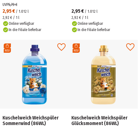
UVP
5,79 €
2,95 €
2,95 €
/
1.012
l
/
1.012
l
2,92 € / 1 l
2,92 € / 1 l
Online verfügbar
Online verfügbar
In die Filiale lieferbar
In die Filiale lieferbar
Kuschelweich Weichspüler
Kuschelweich Weichspüler
Sommerwind (86WL)
Glücksmoment (86WL)