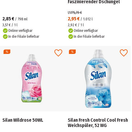
Faszinierender Dschungel
UVP
5,79 €
2,85 €
2,95 €
/
798
ml
/
1.012
l
3,57 € / 1 l
2,92 € / 1 l
Online verfügbar
Online verfügbar
In die Filiale lieferbar
In die Filiale lieferbar
Silan Wildrose 50WL
Silan Fresh Control Cool Fresh
Weichspüler, 52 WG