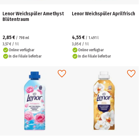
Lenor Weichspüler Amethyst
Lenor Weichspüler Aprilfrisch
Blütentraum
2,85 €
4,55 €
/
798
ml
/
1.491
l
3,57 € / 1 l
3,05 € / 1 l
Online verfügbar
Online verfügbar
In die Filiale lieferbar
In die Filiale lieferbar