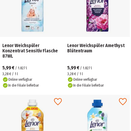
Lenor Weichspüler
Lenor Weichspüler Amethyst
Konzentrat Sensitiv Flasche
Blütentraum
87WL
5,99 €
5,99 €
/
1.827
l
/
1.827
l
3,28 € / 1 l
3,28 € / 1 l
Online verfügbar
Online verfügbar
In die Filiale lieferbar
In die Filiale lieferbar