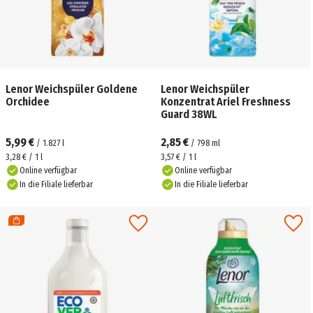
Lenor Weichspüler Goldene
Lenor Weichspüler
Orchidee
Konzentrat Ariel Freshness
Guard 38WL
5,99 €
2,85 €
/
1.827
l
/
798
ml
3,28 € / 1 l
3,57 € / 1 l
Online verfügbar
Online verfügbar
In die Filiale lieferbar
In die Filiale lieferbar