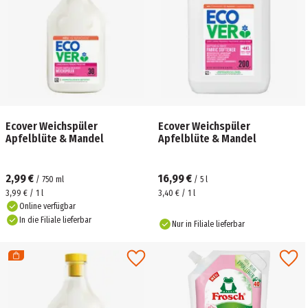
Ecover Weichspüler
Ecover Weichspüler
Apfelblüte & Mandel
Apfelblüte & Mandel
2,99 €
16,99 €
/
750
ml
/
5
l
3,99 € / 1 l
3,40 € / 1 l
Online verfügbar
In die Filiale lieferbar
Nur in Filiale lieferbar