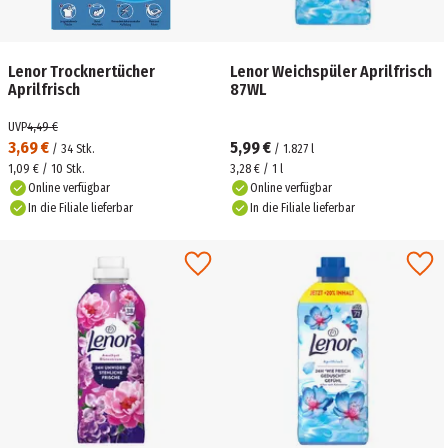
Lenor Trocknertücher
Lenor Weichspüler Aprilfrisch
Aprilfrisch
87WL
UVP
4,49 €
3,69 €
5,99 €
/
34
Stk.
/
1.827
l
1,09 € / 10 Stk.
3,28 € / 1 l
Online verfügbar
Online verfügbar
In die Filiale lieferbar
In die Filiale lieferbar