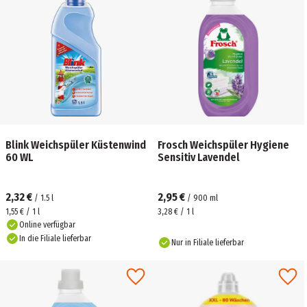
Blink Weichspüler Küstenwind
Frosch Weichspüler Hygiene
60 WL
Sensitiv Lavendel
2,32 €
2,95 €
/
1.5
l
/
900
ml
1,55 € / 1 l
3,28 € / 1 l
Online verfügbar
In die Filiale lieferbar
Nur in Filiale lieferbar