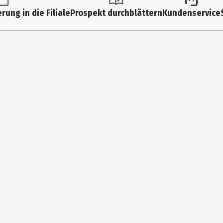
Simba Toys GmbH & Co
rung in die Filiale
Prospekt durchblättern
Kundenservice
Werkstr. 1 90765 Fürth/Stadeln
https://www.simbatoys.com/simba_de/home/