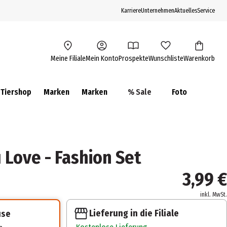
Karriere
Unternehmen
Aktuelles
Service
Meine Filiale
Mein Konto
Prospekte
Wunschliste
Warenkorb
Tiershop
Marken
Marken
% Sale
Foto
i Love - Fashion Set
3,99 €
inkl. MwSt.
Lieferung in die Filiale
use