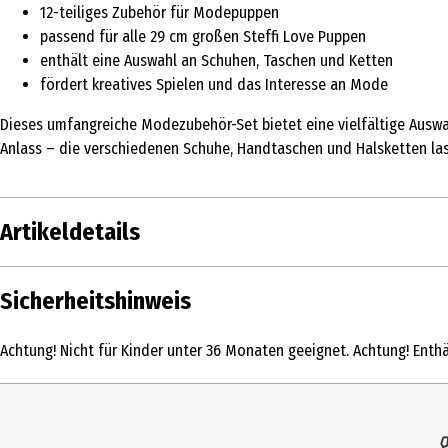
12-teiliges Zubehör für Modepuppen
passend für alle 29 cm großen Steffi Love Puppen
enthält eine Auswahl an Schuhen, Taschen und Ketten
fördert kreatives Spielen und das Interesse an Mode
Dieses umfangreiche Modezubehör-Set bietet eine vielfältige Auswa
Anlass – die verschiedenen Schuhe, Handtaschen und Halsketten las
Artikeldetails
Inhalt
Sicherheitshinweis
Produkttyp
Achtung! Nicht für Kinder unter 36 Monaten geeignet. Achtung! Enthäl
Altersempfehlung ab
Artikelnummer des Herstellers