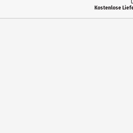
Hersteller
Kostenlose Liefe
Herstelleradresse
Kontaktmöglichkeit