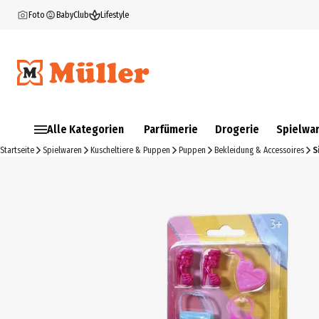
Foto
BabyClub
Lifestyle
Alle Kategorien
Parfümerie
Drogerie
Spielwa
Startseite
Spielwaren
Kuscheltiere & Puppen
Puppen
Bekleidung & Accessoires
S