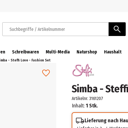
Zur Navigation springen
Zum Hauptinhalt springen
Suchbegriffe / Artikelnummer
ren
Schreibwaren
Multi-Media
Naturshop
Haushalt
imba - Steffi Love - Fashion Set
Simba - Steff
Artikelnr.
3161207
Inhalt:
1 Stk.
Lieferung nach Ha