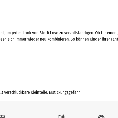
hl, um jeden Look von Steffi Love zu vervollständigen. Ob für eine
sen sich immer wieder neu kombinieren. So können Kinder ihrer Fant
1 Stk.
Bekleidung und Accessoires
t verschluckbare Kleinteile. Erstickungsgefahr.
3 Jahre
104663908