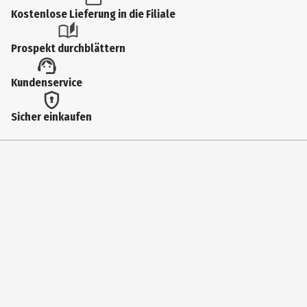
Produkttyp
Kostenlose Lieferung in die Filiale
Filzstifte
Prospekt durchblättern
Artikelnummer des Herstellers
Kundenservice
3200 TB36
Hersteller
Sicher einkaufen
Staedtler Mars Deutschland GmbH
Herstelleradresse
Moosäckerstr. 3 ,90427 Nürnberg