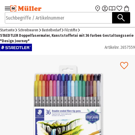
Zur Navigation
Zum Hauptinhalt
springen
springen
Suchbegriffe / Artikelnummer
Startseite
Schreibwaren
Bastelbedarf
Filzstifte
STAEDTLER Doppelfasermaler, Kunststoffetui mit 36 Farben Gestaltungsserie
"Design Journey"
Artikelnr.
2657559