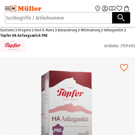
Zur Navigation
Zum Hauptinhalt
springen
springen
Suchbegriffe / Artikelnummer
Startseite
Drogerie
Kind & Mama
Babynahrung
Milchnahrung
Anfangsmilch
Töpfer HA Anfangsmilch PRE
Artikelnr.
3159485