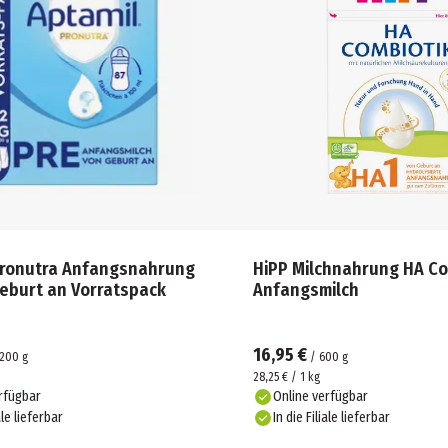
Pronutra Anfangsnahrung
HiPP Milchnahrung HA Co
Geburt an Vorratspack
Anfangsmilch
16,95 €
1200
g
/
600
g
28,25 € / 1 kg
rfügbar
Online verfügbar
ale lieferbar
In die Filiale lieferbar