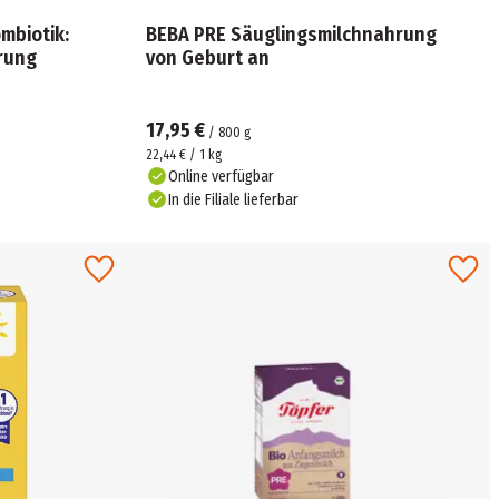
mbiotik:
BEBA PRE Säuglingsmilchnahrung
rung
von Geburt an
17,95 €
/
800
g
22,44 € / 1 kg
Online verfügbar
In die Filiale lieferbar