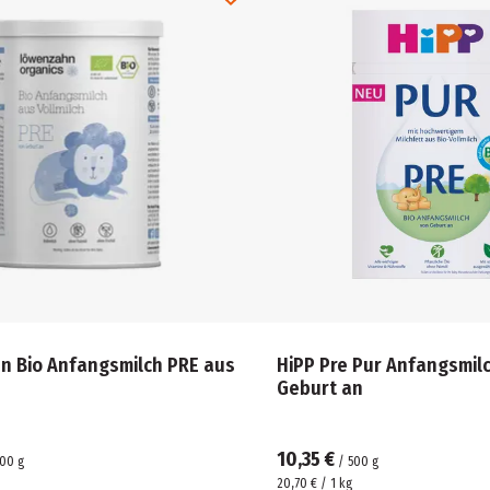
n Bio Anfangsmilch PRE aus
HiPP Pre Pur Anfangsmilc
Geburt an
10,35 €
00
g
/
500
g
20,70 € / 1 kg