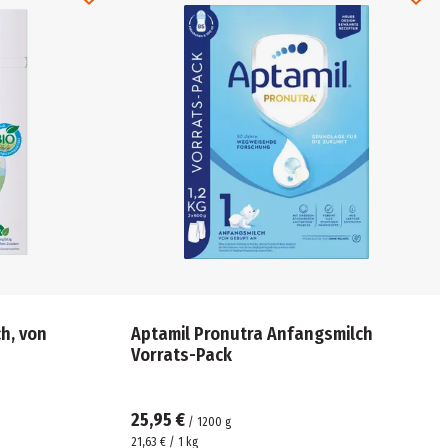
h, von
Aptamil Pronutra Anfangsmilch
Vorrats-Pack
25,95 €
/
1200
g
21,63 € / 1 kg