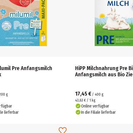
lumil Pre Anfangsmilch
HiPP Milchnahrung Pre B
k
Anfangsmilch aus Bio Zi
17,45 €
200
g
/
400
g
43,63 € / 1 kg
rfügbar
Online verfügbar
ale lieferbar
In die Filiale lieferbar