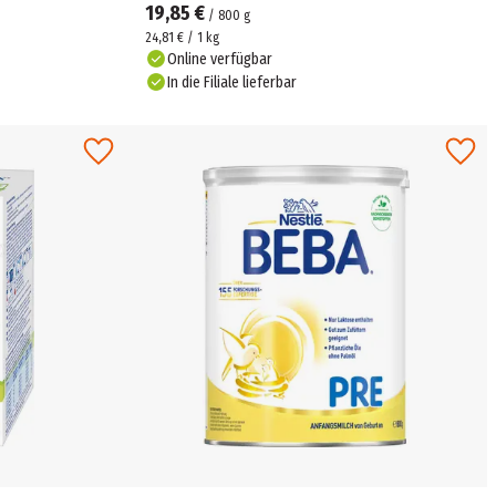
19,85 €
/
800
g
24,81 € / 1 kg
Online verfügbar
In die Filiale lieferbar