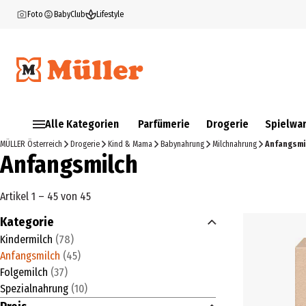
Foto
BabyClub
Lifestyle
Alle Kategorien
Parfümerie
Drogerie
Spielwa
MÜLLER Österreich
Drogerie
Kind & Mama
Babynahrung
Milchnahrung
Anfangsmi
Anfangsmilch
Artikel 1 – 45 von 45
Kategorie
Kindermilch
(
78
)
Anfangsmilch
(
45
)
Folgemilch
(
37
)
Spezialnahrung
(
10
)