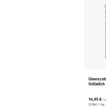
löwenzah
Vollmilch
14,95 €
/
4
37,38 € / 1 kg