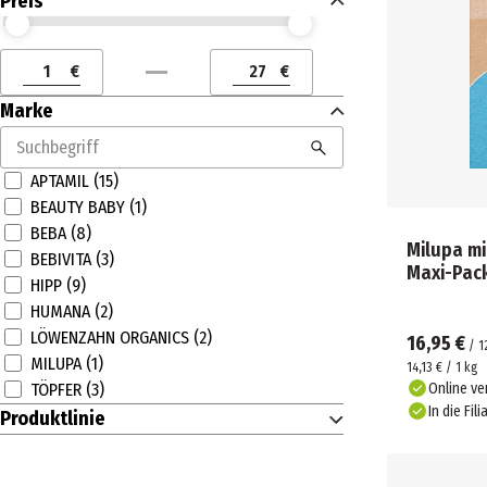
Preis
Preis (€) ab
Preis (€) bis
€
€
Preis (€) ab
Preis (€) bis
Marke
APTAMIL (15)
BEAUTY BABY (1)
BEBA (8)
Milupa mi
BEBIVITA (3)
Maxi-Pac
HIPP (9)
HUMANA (2)
LÖWENZAHN ORGANICS (2)
16,95 €
/
1
MILUPA (1)
14,13 € / 1 kg
Online ve
TÖPFER (3)
In die Fili
Produktlinie