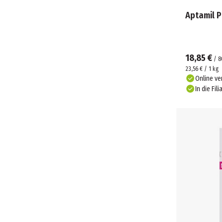
Aptamil P
18,85 €
/
8
23,56 € / 1 kg
Online ve
In die Fili