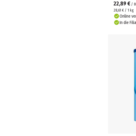
22,89 €
/
8
28,61 € / 1 kg
Online ve
In die Fili