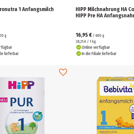
ronutra 1 Anfangsmilch
HIPP Milchnahrung HA Co
HIPP Pre HA Anfangsnah
16,95 €
00
g
/
600
g
28,25 € / 1 kg
rfügbar
Online verfügbar
ale lieferbar
In die Filiale lieferbar