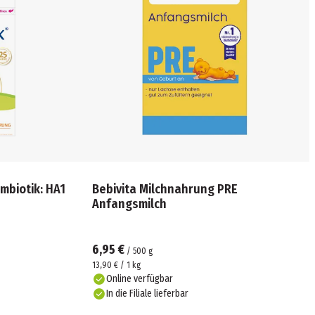
mbiotik: HA1
Bebivita Milchnahrung PRE
Anfangsmilch
6,95 €
/
500
g
13,90 € / 1 kg
Online verfügbar
In die Filiale lieferbar