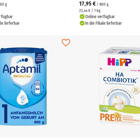
17,95 €
00
g
/
800
g
22,44 € / 1 kg
rfügbar
Online verfügbar
ale lieferbar
In die Filiale lieferbar