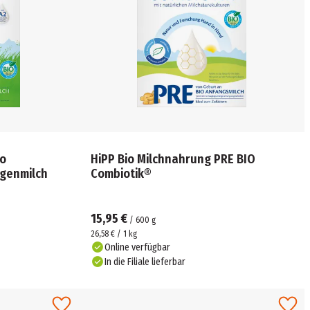
io
HiPP Bio Milchnahrung PRE BIO
egenmilch
Combiotik®
15,95 €
/
600
g
26,58 € / 1 kg
Online verfügbar
In die Filiale lieferbar