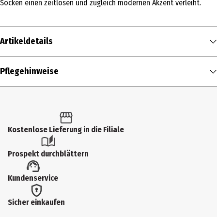
Socken einen zeitlosen und zugleich modernen Akzent verleiht.
Artikeldetails
Inhalt
Pflegehinweise
1 Stk.
Produkttyp
Socken
Kostenlose Lieferung in die Filiale
Größenspanne
39-42
Prospekt durchblättern
Farbe
Kundenservice
Black
Materialdetails
Sicher einkaufen
42% Baumwolle; 29% Wolle; 26% Lyocell; 2% Elasthan; 1%