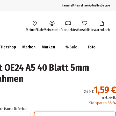
Karriere
Unternehmen
Aktuelles
Service
Meine Filiale
Mein Konto
Prospekte
Wunschliste
Warenkorb
Tiershop
Marken
Marken
% Sale
Foto
t OE24 A5 40 Blatt 5mm
Rahmen
1,59 €
2,49 €
inkl. MwSt.
Sie sparen 36 %
ach Hause lieferbar