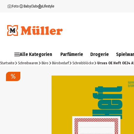
Foto
BabyClub
Lifestyle
Alle Kategorien
Parfümerie
Drogerie
Spielwa
Startseite
Schreibwaren
Büro
Bürobedarf
Schreibblöcke
Ursus OE Heft OE24 A