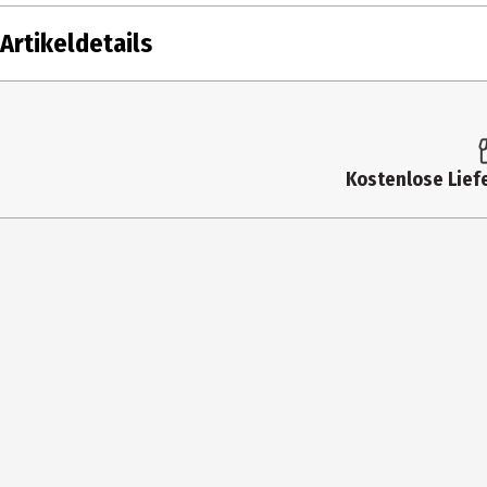
Artikeldetails
Inhalt
Produkttyp
Kostenlose Liefe
Blatt
Grammatur in g/m2
Linienart
Lieferumfang