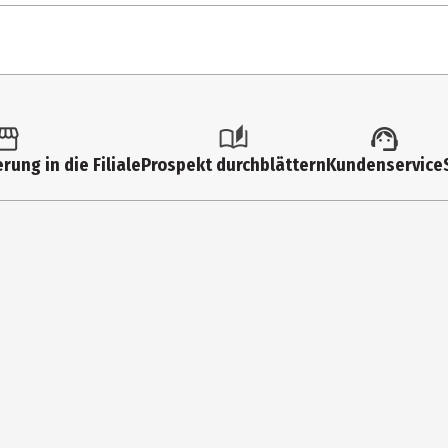
1 Stk.
Schreibblöcke
rung in die Filiale
Prospekt durchblättern
Kundenservice
40
80
kariert
Premiumweisses Recycling Papier