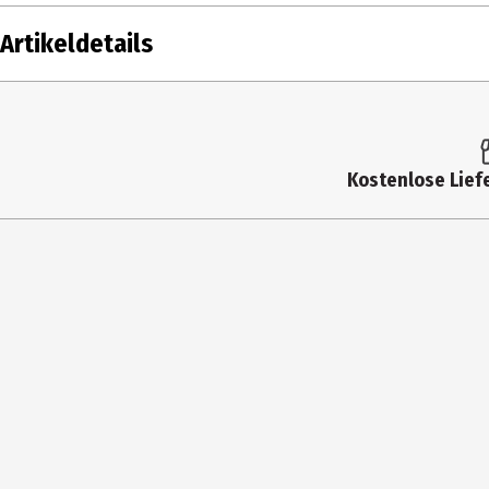
Artikeldetails
Inhalt
Produkttyp
Kostenlose Liefe
Blatt
Grammatur in g/m2
Linienart
Lieferumfang