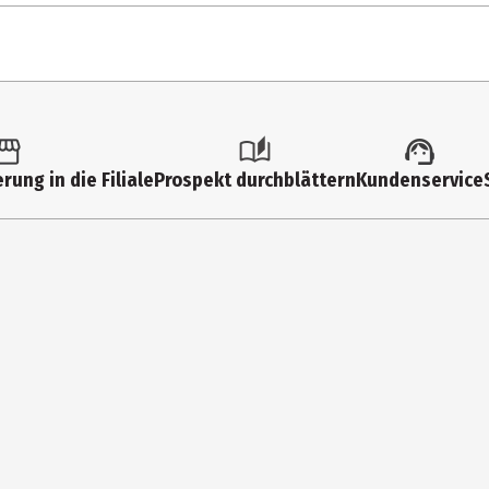
1 Stk.
Schreibblöcke
rung in die Filiale
Prospekt durchblättern
Kundenservice
40
80
liniert
Premiumweisses Recycling Papier