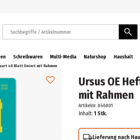
Zur Navigation springen
Zum Hauptinhalt springen
Suchbegriffe / Artikelnummer
ren
Schreibwaren
Multi-Media
Naturshop
Haushalt
uart 40 Blatt liniert mit Rahmen
Ursus OE Heft
mit Rahmen
Artikelnr.
846801
Inhalt:
1 Stk.
Lieferung nach Ha