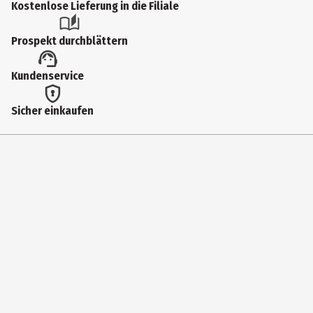
Kostenlose Lieferung in die Filiale
DEN
45
Prospekt durchblättern
Größenspanne
Kundenservice
48-50
Farbe
Sicher einkaufen
Teint
Materialdetails
92% Polyamid, 8% Elasthan (LYCRA®)
Pflegehinweis
Schonwaschgang 30°C, nicht bleichen, nicht im Wäschetrockner
trocknen, nicht bügeln, nicht trockenreinigen
Zielgruppe
Damen
Hersteller