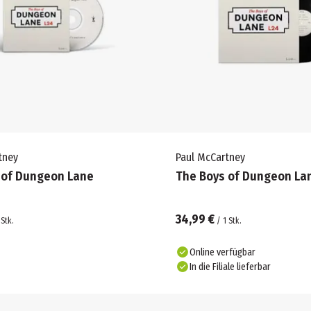
tney
Paul McCartney
 of Dungeon Lane
The Boys of Dungeon Lan
34,99 €
Stk.
/
1
Stk.
Online verfügbar
In die Filiale lieferbar