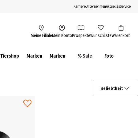
Karriere
Unternehmen
Aktuelles
Service
Meine Filiale
Mein Konto
Prospekte
Wunschliste
Warenkorb
Tiershop
Marken
Marken
% Sale
Foto
Beliebtheit