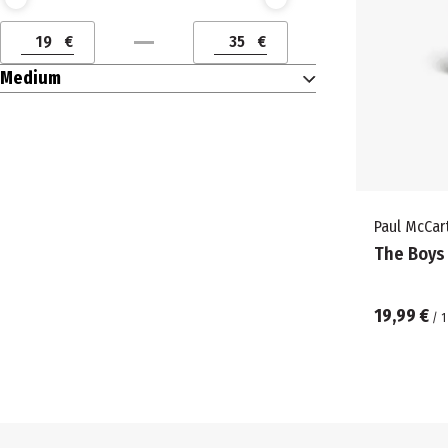
Preis (€) ab
Preis (€) bis
€
€
Preis (€) ab
Preis (€) bis
Medium
Paul McCar
The Boys
19,99 €
/
1