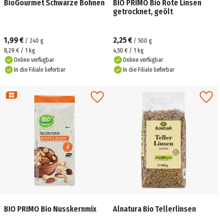
BioGourmet Schwarze Bohnen
BIO PRIMO Bio Rote Linsen
getrocknet, geölt
1,99 €
2,25 €
/
240
g
/
500
g
8,29 € / 1 kg
4,50 € / 1 kg
Online verfügbar
Online verfügbar
In die Filiale lieferbar
In die Filiale lieferbar
BIO PRIMO Bio Nusskernmix
Alnatura Bio Tellerlinsen