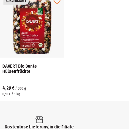
AUSVERKAUFT
DAVERT Bio Bunte
Hülsenfrüchte
4,29 €
/
500
g
8,58 € / 1 kg
Kostenlose Lieferung in die Filiale