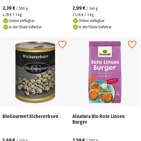
2,39 €
2,99 €
/
500
g
/
140
g
4,78 € / 1 kg
21,36 € / 1 kg
Online verfügbar
Online verfügbar
In die Filiale lieferbar
In die Filiale lieferbar
BioGourmet Kichererbsen
Alnatura Bio Rote Linsen
Burger
1,69 €
2,59 €
/
240
g
/
200
g