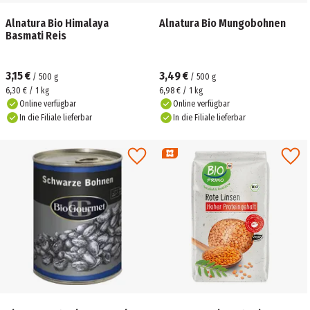
Alnatura Bio Himalaya
Alnatura Bio Mungobohnen
Basmati Reis
3,15 €
3,49 €
/
500
g
/
500
g
6,30 € / 1 kg
6,98 € / 1 kg
Online verfügbar
Online verfügbar
In die Filiale lieferbar
In die Filiale lieferbar