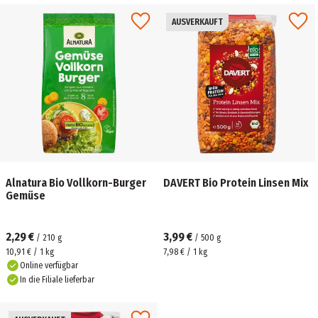
AUSVERKAUFT
Alnatura Bio Vollkorn-Burger
DAVERT Bio Protein Linsen Mix
Gemüse
2,29 €
3,99 €
/
210
g
/
500
g
10,91 € / 1 kg
7,98 € / 1 kg
Online verfügbar
In die Filiale lieferbar