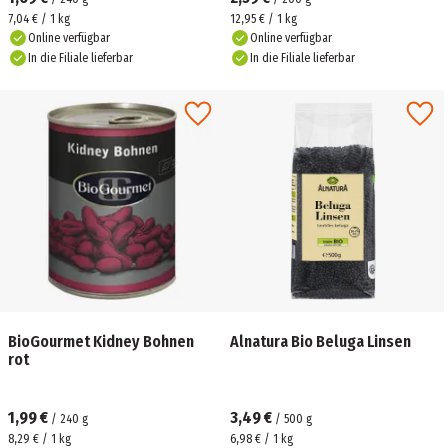
7,04 € / 1 kg
12,95 € / 1 kg
Online verfügbar
Online verfügbar
In die Filiale lieferbar
In die Filiale lieferbar
BioGourmet Kidney Bohnen
Alnatura Bio Beluga Linsen
rot
1,99 €
3,49 €
/
240
g
/
500
g
8,29 € / 1 kg
6,98 € / 1 kg