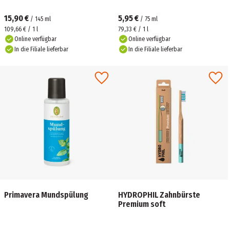
15,90 €
5,95 €
/
145
ml
/
75
ml
109,66 € / 1 l
79,33 € / 1 l
Online verfügbar
Online verfügbar
In die Filiale lieferbar
In die Filiale lieferbar
Primavera Mundspülung
HYDROPHIL Zahnbürste
Premium soft