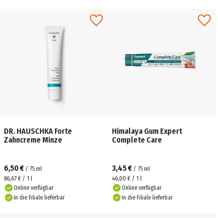
DR. HAUSCHKA Forte
Himalaya Gum Expert
Zahncreme Minze
Complete Care
6,50 €
3,45 €
/
75
ml
/
75
ml
86,67 € / 1 l
46,00 € / 1 l
Online verfügbar
Online verfügbar
In die Filiale lieferbar
In die Filiale lieferbar