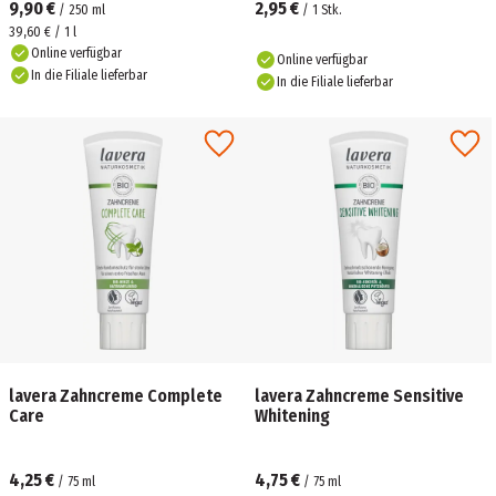
9,90 €
2,95 €
/
250
ml
/
1
Stk.
39,60 € / 1 l
Online verfügbar
Online verfügbar
In die Filiale lieferbar
In die Filiale lieferbar
lavera Zahncreme Complete
lavera Zahncreme Sensitive
Care
Whitening
4,25 €
4,75 €
/
75
ml
/
75
ml