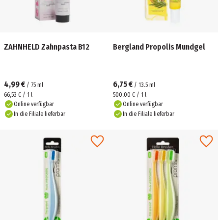
ZAHNHELD Zahnpasta B12
Bergland Propolis Mundgel
4,99 €
6,75 €
/
75
ml
/
13.5
ml
66,53 € / 1 l
500,00 € / 1 l
Online verfügbar
Online verfügbar
In die Filiale lieferbar
In die Filiale lieferbar