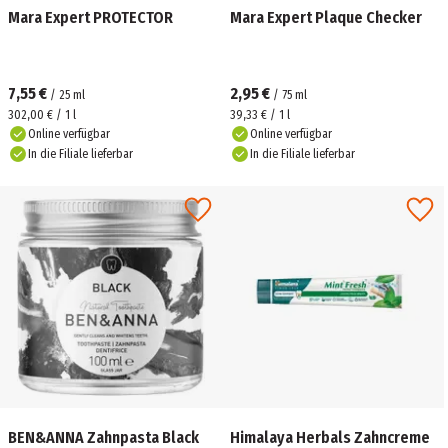
Mara Expert PROTECTOR
Mara Expert Plaque Checker
7,55 €
2,95 €
/
25
ml
/
75
ml
302,00 € / 1 l
39,33 € / 1 l
Online verfügbar
Online verfügbar
In die Filiale lieferbar
In die Filiale lieferbar
BEN&ANNA Zahnpasta Black
Himalaya Herbals Zahncreme