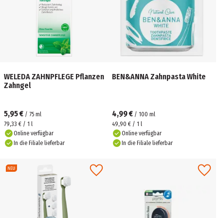
WELEDA ZAHNPFLEGE Pflanzen
BEN&ANNA Zahnpasta White
Zahngel
5,95 €
4,99 €
/
75
ml
/
100
ml
79,33 € / 1 l
49,90 € / 1 l
Online verfügbar
Online verfügbar
In die Filiale lieferbar
In die Filiale lieferbar