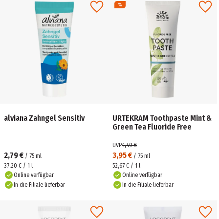
alviana Zahngel Sensitiv
URTEKRAM Toothpaste Mint &
Green Tea Fluoride Free
UVP
4,49 €
2,79 €
3,95 €
/
75
ml
/
75
ml
37,20 € / 1 l
52,67 € / 1 l
Online verfügbar
Online verfügbar
In die Filiale lieferbar
In die Filiale lieferbar