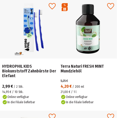
HYDROPHIL KIDS
Terra Naturi FRESH MINT
Biokunststoff Zahnbürste Der
Mundziehöl
Elefant
5,25 €
2,99 €
4,20 €
/
2
Stk.
/
200
ml
14,95 € / 10 Stk.
21,00 € / 1 l
Online verfügbar
Online verfügbar
In die Filiale lieferbar
In die Filiale lieferbar