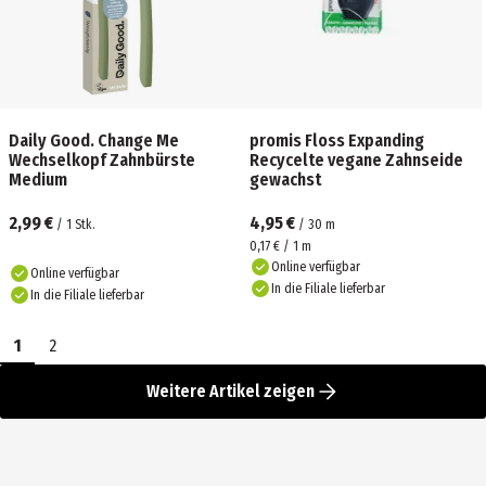
Daily Good. Change Me
promis Floss Expanding
Wechselkopf Zahnbürste
Recycelte vegane Zahnseide
Medium
gewachst
2,99 €
4,95 €
/
1
Stk.
/
30
m
0,17 € / 1 m
Online verfügbar
Online verfügbar
In die Filiale lieferbar
In die Filiale lieferbar
1
2
Weitere Artikel zeigen