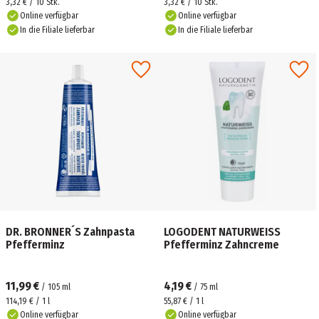
3,32 € / 10 Stk.
3,32 € / 10 Stk.
Online verfügbar
Online verfügbar
In die Filiale lieferbar
In die Filiale lieferbar
DR. BRONNER´S Zahnpasta
LOGODENT NATURWEISS
Pfefferminz
Pfefferminz Zahncreme
11,99 €
4,19 €
/
105
ml
/
75
ml
114,19 € / 1 l
55,87 € / 1 l
Online verfügbar
Online verfügbar