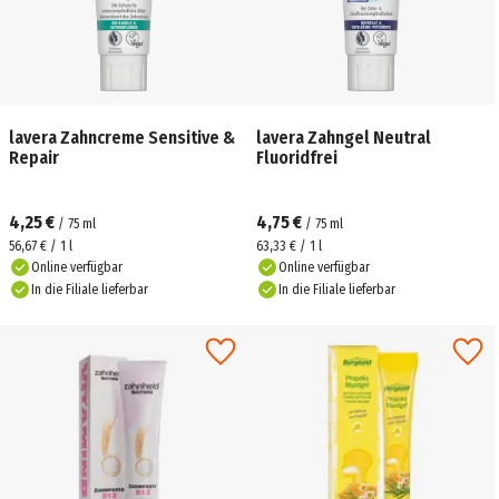
lavera Zahncreme Sensitive &
lavera Zahngel Neutral
Repair
Fluoridfrei
4,25 €
4,75 €
/
75
ml
/
75
ml
56,67 € / 1 l
63,33 € / 1 l
Online verfügbar
Online verfügbar
In die Filiale lieferbar
In die Filiale lieferbar