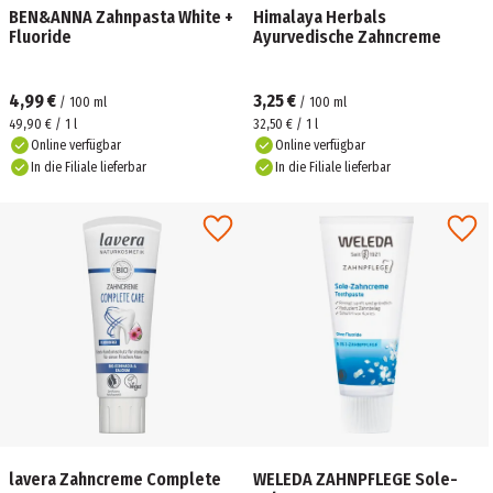
BEN&ANNA Zahnpasta White +
Himalaya Herbals
Fluoride
Ayurvedische Zahncreme
4,99 €
3,25 €
/
100
ml
/
100
ml
49,90 € / 1 l
32,50 € / 1 l
Online verfügbar
Online verfügbar
In die Filiale lieferbar
In die Filiale lieferbar
lavera Zahncreme Complete
WELEDA ZAHNPFLEGE Sole-