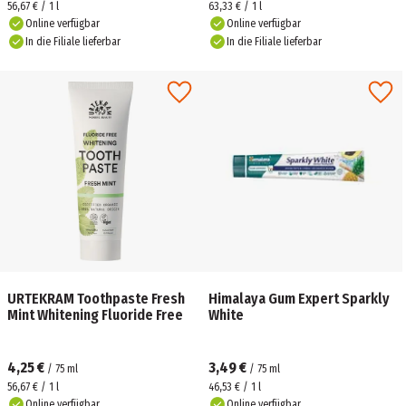
56,67 € / 1 l
63,33 € / 1 l
Online verfügbar
Online verfügbar
In die Filiale lieferbar
In die Filiale lieferbar
URTEKRAM Toothpaste Fresh
Himalaya Gum Expert Sparkly
Mint Whitening Fluoride Free
White
4,25 €
3,49 €
/
75
ml
/
75
ml
56,67 € / 1 l
46,53 € / 1 l
Online verfügbar
Online verfügbar