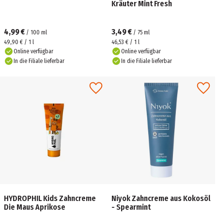
Kräuter Mint Fresh
4,99 €
3,49 €
/
100
ml
/
75
ml
49,90 € / 1 l
46,53 € / 1 l
Online verfügbar
Online verfügbar
In die Filiale lieferbar
In die Filiale lieferbar
HYDROPHIL Kids Zahncreme
Niyok Zahncreme aus Kokosöl
Die Maus Aprikose
- Spearmint