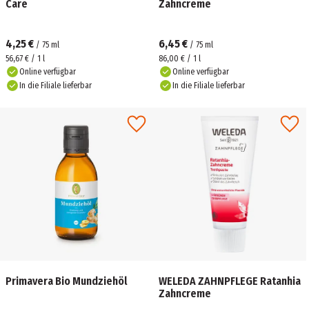
Care
Zahncreme
4,25 €
6,45 €
/
75
ml
/
75
ml
56,67 € / 1 l
86,00 € / 1 l
Online verfügbar
Online verfügbar
In die Filiale lieferbar
In die Filiale lieferbar
Primavera Bio Mundziehöl
WELEDA ZAHNPFLEGE Ratanhia
Zahncreme