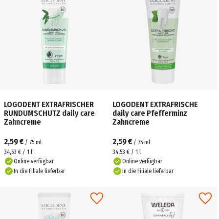
LOGODENT EXTRAFRISCHER
LOGODENT EXTRAFRISCHE
RUNDUMSCHUTZ daily care
daily care Pfefferminz
Zahncreme
Zahncreme
2,59 €
2,59 €
/
75
ml
/
75
ml
34,53 € / 1 l
34,53 € / 1 l
Online verfügbar
Online verfügbar
In die Filiale lieferbar
In die Filiale lieferbar