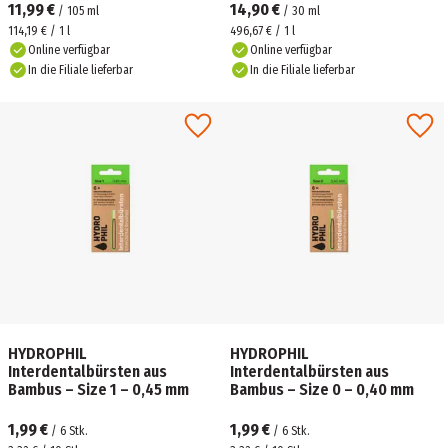
11,99 €
14,90 €
/
105
ml
/
30
ml
114,19 € / 1 l
496,67 € / 1 l
Online verfügbar
Online verfügbar
In die Filiale lieferbar
In die Filiale lieferbar
HYDROPHIL
HYDROPHIL
Interdentalbürsten aus
Interdentalbürsten aus
Bambus – Size 1 – 0,45 mm
Bambus – Size 0 – 0,40 mm
1,99 €
1,99 €
/
6
Stk.
/
6
Stk.