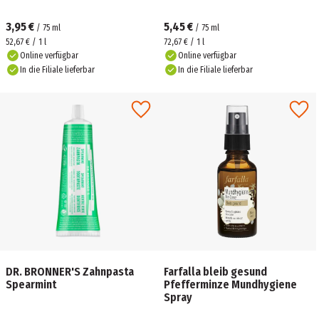
3,95 €
5,45 €
/
75
ml
/
75
ml
52,67 € / 1 l
72,67 € / 1 l
Online verfügbar
Online verfügbar
In die Filiale lieferbar
In die Filiale lieferbar
DR. BRONNER'S Zahnpasta
Farfalla bleib gesund
Spearmint
Pfefferminze Mundhygiene
Spray