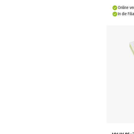
STOCKMAR (3)
Online ve
STYLEX (2)
In die Fili