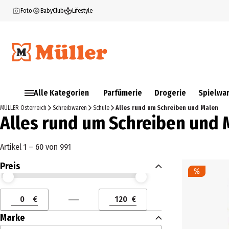
Foto
BabyClub
Lifestyle
Alle Kategorien
Parfümerie
Drogerie
Spielwa
MÜLLER Österreich
Schreibwaren
Schule
Alles rund um Schreiben und Malen
Alles rund um Schreiben und 
Artikel 1 – 60 von 991
Preis
Preis (€) ab
Preis (€) bis
€
€
Preis (€) ab
Preis (€) bis
Marke