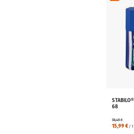
STABILO®
68
18,49 €
15,99 €
/
1