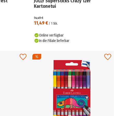
fest
JOLLY Supersticks Crazy 12er
Kartonetui
14,49 €
11,49 €
/
1
Stk.
Online verfügbar
In die Filiale lieferbar