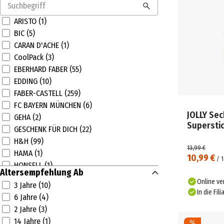
ARISTO (1)
BIC (5)
CARAN D'ACHE (1)
CoolPack (3)
EBERHARD FABER (55)
EDDING (10)
FABER-CASTELL (259)
FC BAYERN MÜNCHEN (6)
JOLLY Se
GEHA (2)
Superstic
GESCHENK FÜR DICH (22)
H&H (99)
13,99 €
HAMA (1)
10,99 €
/
1
HONSELL (1)
Altersempfehlung Ab
JAXON (3)
Online ve
3 Jahre (10)
JOLLY (53)
In die Fili
6 Jahre (4)
KUM (2)
2 Jahre (3)
LAMY (80)
14 Jahre (1)