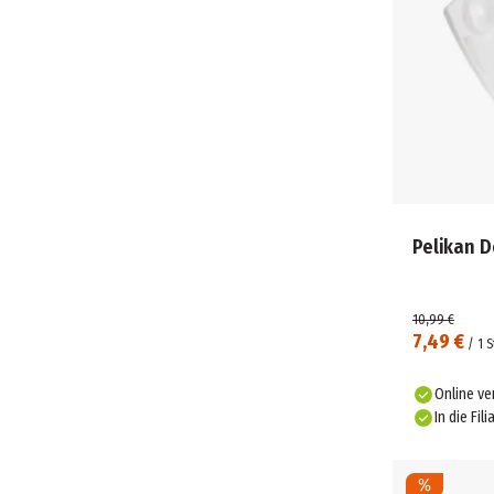
Pelikan 
10,99 €
7,49 €
/
1
S
Online ve
In die Fili