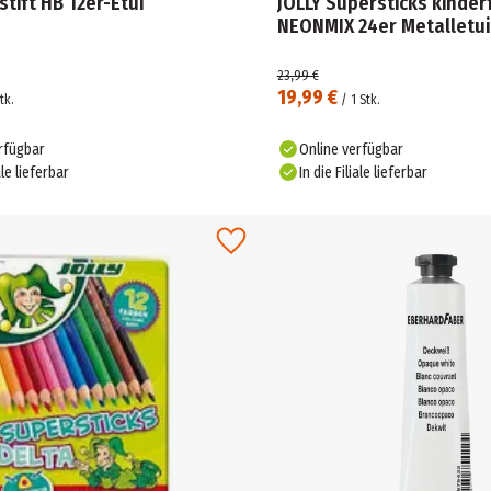
stift HB 12er-Etui
JOLLY Supersticks kinder
NEONMIX 24er Metalletui
23,99 €
19,99 €
tk.
/
1
Stk.
rfügbar
Online verfügbar
ale lieferbar
In die Filiale lieferbar