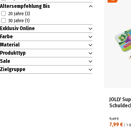
LÄUFER (1)
Altersempfehlung Bis
LEYKAM (2)
20 Jahre (3)
MAPED (4)
30 Jahre (1)
monogram (1)
Exklusiv Online
MÜLLER (1)
ONLINE (84)
Farbe
paperzone (7)
Material
PARKER (1)
Produkttyp
PELIKAN (69)
Sale
PENAC (10)
Zielgruppe
PENTEL (1)
PILOT (9)
RHEITA (6)
SCHNEIDER (41)
SHARE (3)
JOLLY Su
Schuldec
SHARPIE (3)
SHEEPWORLD (2)
9,49 €
STABILO (65)
7,99 €
/
1
S
STAEDTLER (32)