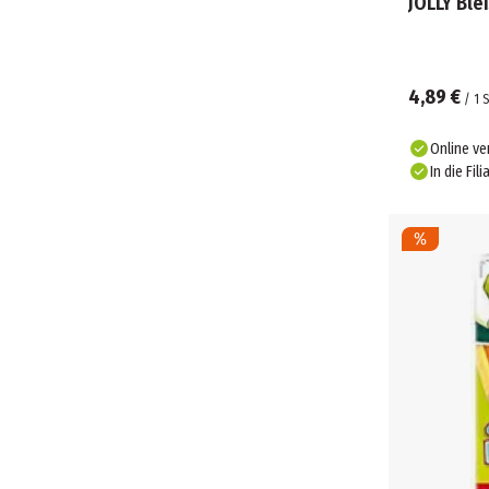
JOLLY Blei
4,89 €
/
1
S
Online ve
In die Fili