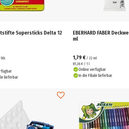
tstifte Supersticks Delta 12
EBERHARD FABER Deckweiß Tube 22
ml
1,79 €
Stk.
/
22
ml
81,36 € / 1 l
Online verfügbar
rfügbar
In die Filiale lieferbar
ale lieferbar