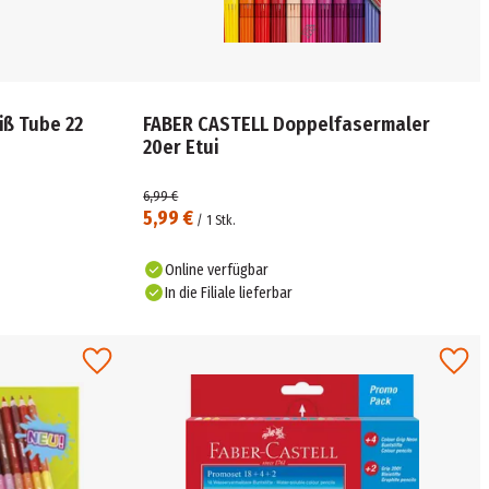
FABER CASTELL Doppelfasermaler
20er Etui
6,99 €
5,99 €
/
1
Stk.
Online verfügbar
In die Filiale lieferbar