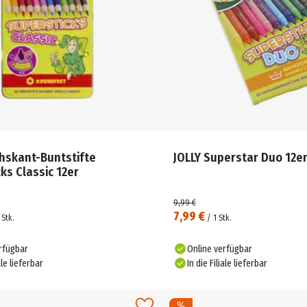
chskant-Buntstifte
JOLLY Superstar Duo 12e
ks Classic 12er
9,99 €
7,99 €
Stk.
/
1
Stk.
rfügbar
Online verfügbar
ale lieferbar
In die Filiale lieferbar