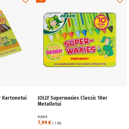
r Kartonetui
JOLLY Superwaxies Classic 10er
Metalletui
9,99 €
7,99 €
/
1
Stk.