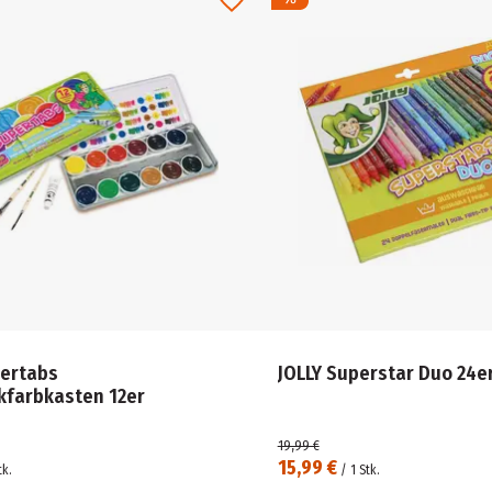
pertabs
JOLLY Superstar Duo 24e
kfarbkasten 12er
19,99 €
15,99 €
tk.
/
1
Stk.