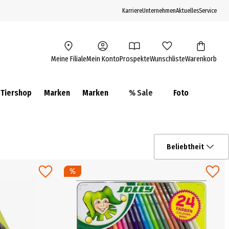
Karriere
Unternehmen
Aktuelles
Service
Meine Filiale
Mein Konto
Prospekte
Wunschliste
Warenkorb
Tiershop
Marken
Marken
% Sale
Foto
Beliebtheit