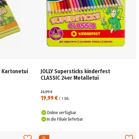
r Kartonetui
JOLLY Supersticks kinderfest
CLASSIC 24er Metalletui
23,99 €
19,99 €
/
1
Stk.
Online verfügbar
In die Filiale lieferbar