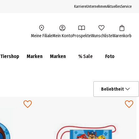
Karriere
Unternehmen
Aktuelles
Service
Meine Filiale
Mein Konto
Prospekte
Wunschliste
Warenkorb
Tiershop
Marken
Marken
% Sale
Foto
Beliebtheit