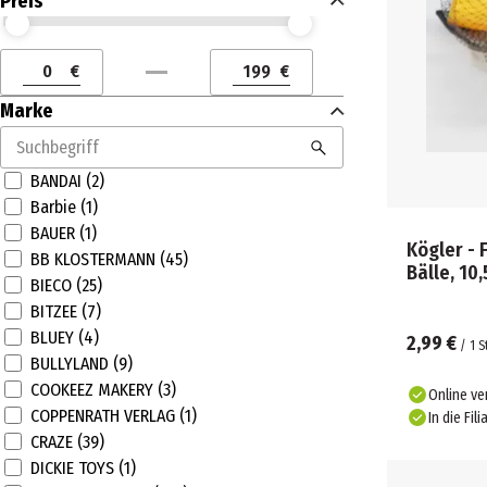
Preis
Preis (€) ab
Preis (€) bis
€
€
Preis (€) ab
Preis (€) bis
Marke
BANDAI (2)
Barbie (1)
BAUER (1)
Kögler - 
BB KLOSTERMANN (45)
Bälle, 10
BIECO (25)
BITZEE (7)
BLUEY (4)
2,99 €
/
1
S
BULLYLAND (9)
COOKEEZ MAKERY (3)
Online ve
COPPENRATH VERLAG (1)
In die Fili
CRAZE (39)
DICKIE TOYS (1)