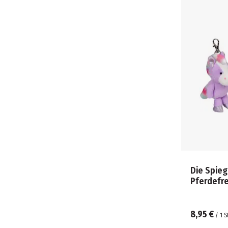
Die Spieg
Pferdefre
8,95 €
/
1
S