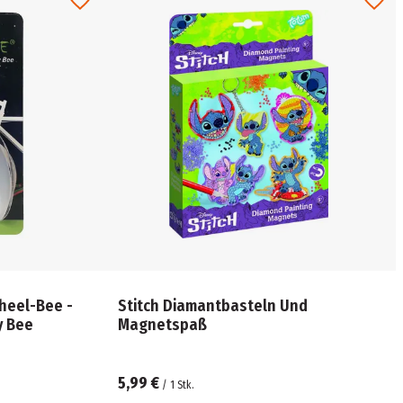
heel-Bee -
Stitch Diamantbasteln Und
y Bee
Magnetspaß
5,99 €
/
1
Stk.