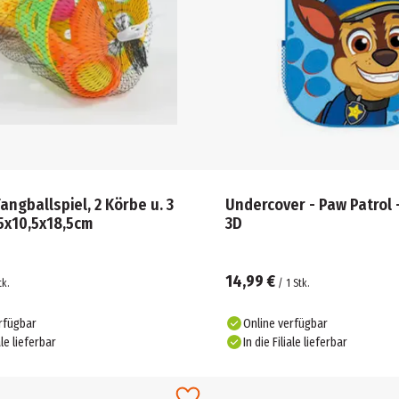
Fangballspiel, 2 Körbe u. 3
Undercover - Paw Patrol 
,5x10,5x18,5cm
3D
14,99 €
tk.
/
1
Stk.
rfügbar
Online verfügbar
ale lieferbar
In die Filiale lieferbar