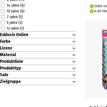
JANOD (25)
14 Jahre (6)
Online ve
JAZWARES (3)
10 Jahre (6)
In die Fili
JOHNTOY (3)
7 Jahre (5)
JOY TOY (27)
5 Jahre (2)
KIKKERLAND (2)
12 Jahre (2)
KOEGLER (18)
Exklusiv Online
LEYKAM ALPINA (4)
Farbe
liebeskummerpillen (3)
Lizenz
LIP SMACKER (1)
Material
LISCIANI (1)
LITTLE LIVE PETS (5)
Produktlinie
LOL SURPRISE (16)
Produkttyp
LUTZ MAUDER (51)
Sale
MAKE IT REAL (1)
Zielgruppe
MARKWINS (6)
MATTEL (2)
MEGALIGHT (2)
MGA'S MINIVERSE (13)
MINI BRANDS (2)