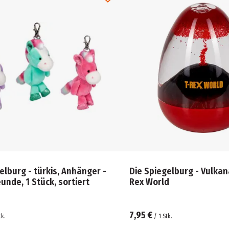
elburg - türkis, Anhänger -
Die Spiegelburg - Vulka
unde, 1 Stück, sortiert
Rex World
7,95 €
tk.
/
1
Stk.