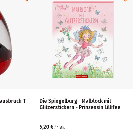
nausbruch T-
Die Spiegelburg - Malblock mit
Glitzerstickern - Prinzessin Lillifee
5,20 €
/
1
Stk.