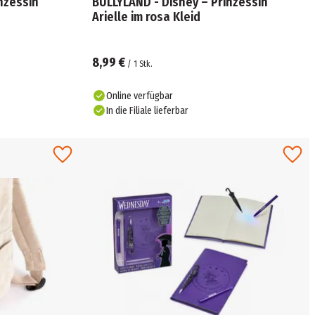
nzessin
BULLYLAND - Disney – Prinzessin
Arielle im rosa Kleid
8,99 €
/
1
Stk.
Online verfügbar
In die Filiale lieferbar