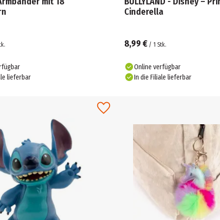
Armbänder mit 18
BULLYLAND - Disney – Pri
rn
Cinderella
8,99 €
tk.
/
1
Stk.
rfügbar
Online verfügbar
ale lieferbar
In die Filiale lieferbar