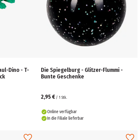
ul-Dino - T-
Die Spiegelburg - Glitzer-Flummi -
ück
Bunte Geschenke
2,95 €
/
1
Stk.
Online verfügbar
In die Filiale lieferbar