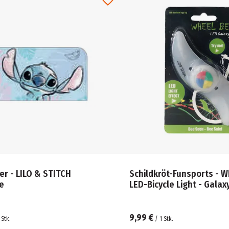
r - LILO & STITCH
Schildkröt-Funsports - W
e
LED-Bicycle Light - Galax
9,99 €
Stk.
/
1
Stk.