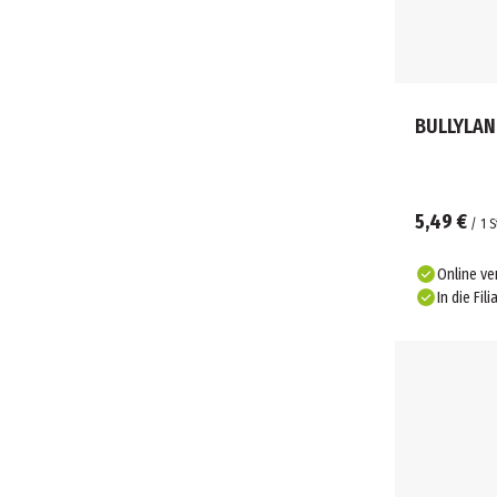
SILVERLIT (3)
SIMBA (38)
SIMBA TOYS (1)
SMALL FOOT (3)
SNACKLES (2)
BULLYLAND
SNAILS (1)
SPIN MASTER (77)
SPRUCHREIF (8)
5,49 €
SQUISHMALLOWS (1)
/
1
S
SYLVANIAN FAMILIES (54)
TANNER (1)
Online ve
In die Fili
TAPIRELLA (1)
TATABA (1)
THE NOBLE COLLECTION (7)
TM ESSENTIALS (7)
TOI-TOYS (1)
TOPPS (1)
TOTUM (2)
TOY PLACE (11)