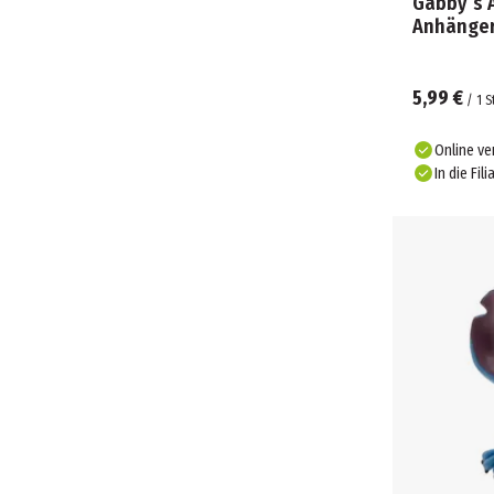
Gabby`s 
Anhänge
MOSES (5)
OXYBAG (11)
PETS ALIVE (1)
5,99 €
/
1
S
PLAYDOH (1)
PLAYMOBIL (1)
Online ve
POKEMON (23)
In die Fili
POLLY POCKET (10)
POS (2)
PROCOS (17)
PUSTEFIX (12)
RAINBOCORNS (5)
RAVENSBURGER SPIEL (2)
REVELL (4)
RÖSNER (9)
SCHAFFER (3)
SCHILDKRÖT FUN SPORTS (1)
SCHMIDT SPIELE (1)
SCOOLI (9)