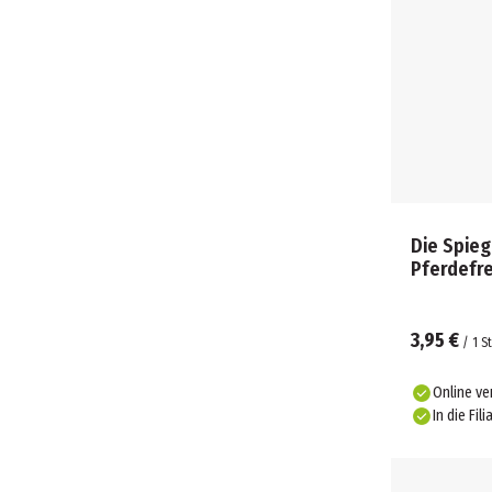
TRENDHAUS (9)
TRITON-X (8)
UNDERCOVER (45)
VAN MANEN (15)
VTECH (1)
WOLKENSCHLEIM (1)
WORLDS SMALLESTS (13)
YUMMILAND (3)
Die Spieg
Pferdefre
3,95 €
/
1
St
Online ve
In die Fili