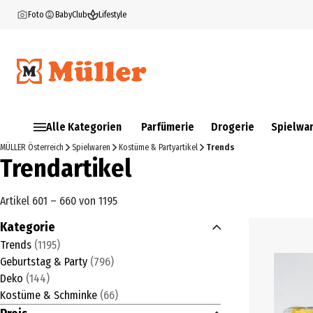
Foto
BabyClub
Lifestyle
Alle Kategorien
Parfümerie
Drogerie
Spielwa
MÜLLER Österreich
Spielwaren
Kostüme & Partyartikel
Trends
Trendartikel
Artikel 601 – 660 von 1195
Kategorie
Trends
(
1195
)
Geburtstag & Party
(
796
)
Deko
(
144
)
Kostüme & Schminke
(
66
)