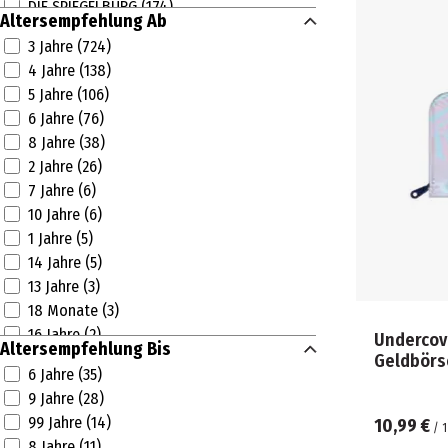
DIE SPIEGELBURG (174)
Altersempfehlung Ab
DISNEY DOORABLES (4)
3 Jahre (724)
DULCOP (6)
4 Jahre (138)
ELLIOT (5)
5 Jahre (106)
EMPEAK (1)
6 Jahre (76)
ERFURTH (8)
8 Jahre (38)
FOLAT (1)
2 Jahre (26)
FRANZIS (3)
7 Jahre (6)
FUN TRADING (15)
10 Jahre (6)
GESCHENK FÜR DICH (8)
1 Jahre (5)
GOKI (5)
14 Jahre (5)
GOLIATH TOYS (5)
13 Jahre (3)
GUI GUI (4)
18 Monate (3)
H&H (16)
16 Jahre (2)
Undercove
HAPPY PEOPLE (10)
Altersempfehlung Bis
12 Jahre (2)
Geldbörs
HASBRO (14)
6 Jahre (35)
12 Monate (1)
HOT WHEELS (1)
9 Jahre (28)
10 Monate (1)
JADA (4)
99 Jahre (14)
10,99 €
/
1
JAKKS PACIFIC (13)
8 Jahre (11)