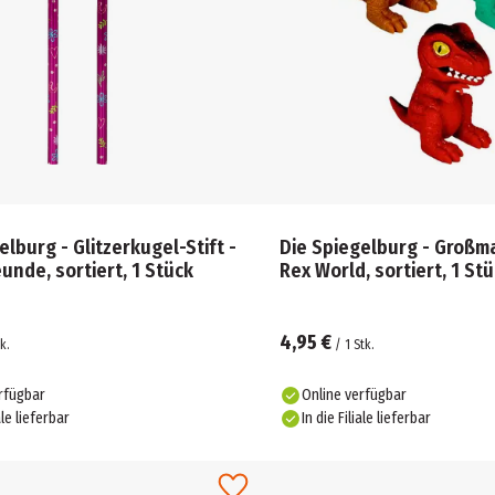
elburg - Glitzerkugel-Stift -
Die Spiegelburg - Großma
unde, sortiert, 1 Stück
Rex World, sortiert, 1 St
4,95 €
k.
/
1
Stk.
rfügbar
Online verfügbar
ale lieferbar
In die Filiale lieferbar