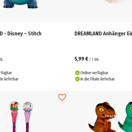
 - Disney – Stitch
DREAMLAND Anhänger Ei
5,99 €
tk.
/
1
Stk.
rfügbar
Online verfügbar
ale lieferbar
In die Filiale lieferbar