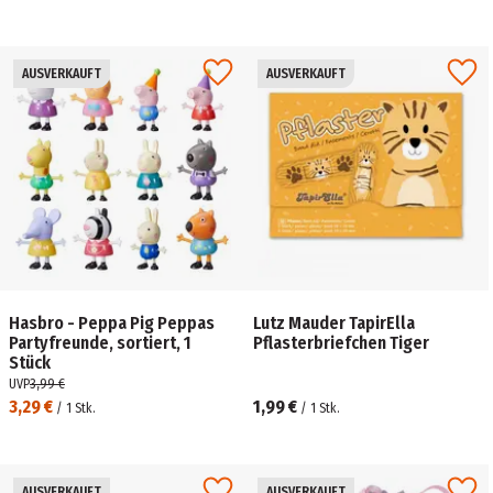
AUSVERKAUFT
AUSVERKAUFT
Hasbro - Peppa Pig Peppas
Lutz Mauder TapirElla
Partyfreunde, sortiert, 1
Pflasterbriefchen Tiger
Stück
UVP
3,99 €
3,29 €
1,99 €
/
1
Stk.
/
1
Stk.
AUSVERKAUFT
AUSVERKAUFT