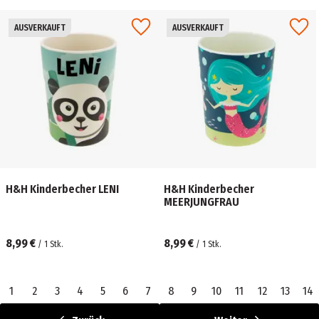
AUSVERKAUFT
AUSVERKAUFT
H&H Kinderbecher LENI
H&H Kinderbecher
MEERJUNGFRAU
8,99 €
8,99 €
/
1
Stk.
/
1
Stk.
1
2
3
4
5
6
7
8
9
10
11
12
13
14