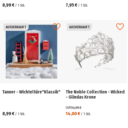
8,99 €
7,95 €
/
1
Stk.
/
1
Stk.
AUSVERKAUFT
AUSVERKAUFT
Tanner - Wichteltüre"Klassik"
The Noble Collection - Wicked
- Glindas Krone
UVP
24,95 €
8,99 €
14,00 €
/
1
Stk.
/
1
Stk.