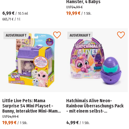
Hamster, 4 Babys
UVP
24,99 €
6,99 €
19,99 €
/
10.5
ml
/
1
Stk.
665,71 € / 1 l
AUSVERKAUFT
AUSVERKAUFT
Little Live Pets: Mama
Hatchimals Alive Neon-
Surprise S4 Mini Playset -
Rainbow Überraschungs Pack
Bunny, Interaktive Mini-Mama
- mit einem selbst-
mit 4 Babys
schlüpfenden Ei mit
UVP
24,99 €
Überraschungsfigur
19,99 €
4,99 €
/
1
Stk.
/
1
Stk.