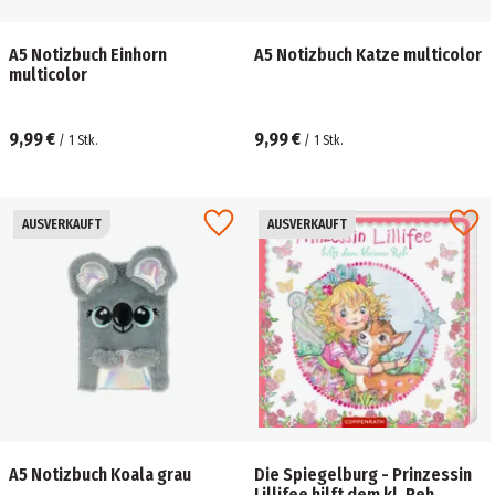
A5 Notizbuch Einhorn
A5 Notizbuch Katze multicolor
multicolor
9,99 €
9,99 €
/
1
Stk.
/
1
Stk.
AUSVERKAUFT
AUSVERKAUFT
A5 Notizbuch Koala grau
Die Spiegelburg - Prinzessin
Lillifee hilft dem kl. Reh