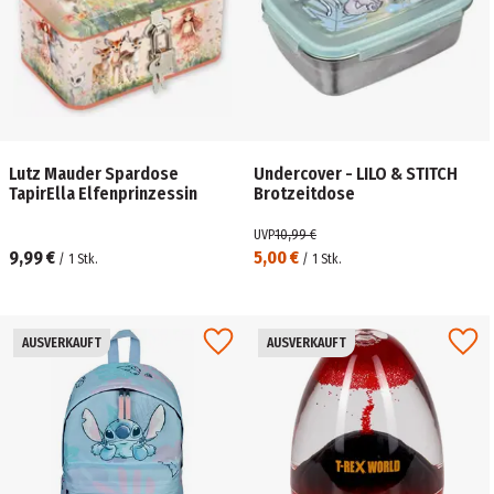
Lutz Mauder Spardose
Undercover - LILO & STITCH
TapirElla Elfenprinzessin
Brotzeitdose
UVP
10,99 €
9,99 €
5,00 €
/
1
Stk.
/
1
Stk.
AUSVERKAUFT
AUSVERKAUFT