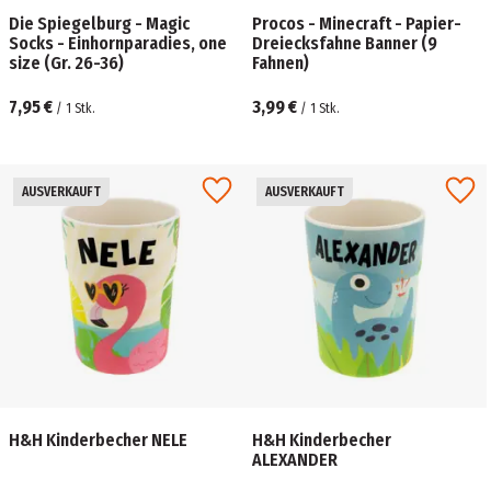
Die Spiegelburg - Magic
Procos - Minecraft - Papier-
Socks - Einhornparadies, one
Dreiecksfahne Banner (9
size (Gr. 26-36)
Fahnen)
7,95 €
3,99 €
/
1
Stk.
/
1
Stk.
AUSVERKAUFT
AUSVERKAUFT
H&H Kinderbecher NELE
H&H Kinderbecher
ALEXANDER