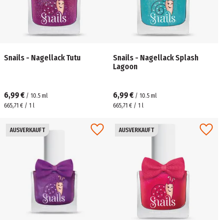
Snails - Nagellack Tutu
Snails - Nagellack Splash
Lagoon
6,99 €
6,99 €
/
10.5
ml
/
10.5
ml
665,71 € / 1 l
665,71 € / 1 l
AUSVERKAUFT
AUSVERKAUFT