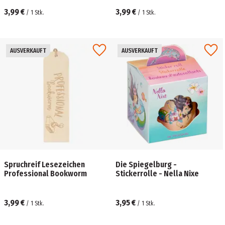
3,99 €
3,99 €
/
1
Stk.
/
1
Stk.
AUSVERKAUFT
AUSVERKAUFT
Spruchreif Lesezeichen
Die Spiegelburg -
Professional Bookworm
Stickerrolle - Nella Nixe
3,99 €
3,95 €
/
1
Stk.
/
1
Stk.