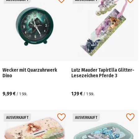
Wecker mit Quarzuhrwerk
Lutz Mauder TapirElla Glitter-
Dino
Lesezeichen Pferde 3
9,99 €
1,19 €
/
1
Stk.
/
1
Stk.
AUSVERKAUFT
AUSVERKAUFT