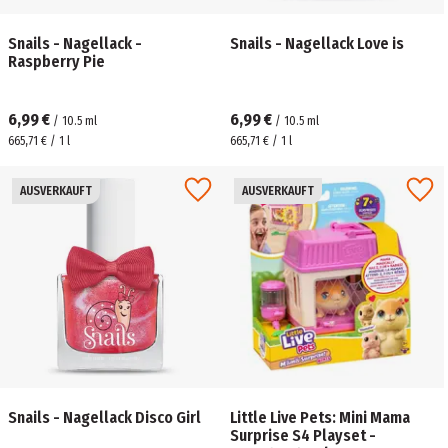
Snails - Nagellack -
Snails - Nagellack Love is
Raspberry Pie
6,99 €
6,99 €
/
10.5
ml
/
10.5
ml
665,71 € / 1 l
665,71 € / 1 l
AUSVERKAUFT
AUSVERKAUFT
Snails - Nagellack Disco Girl
Little Live Pets: Mini Mama
Surprise S4 Playset -