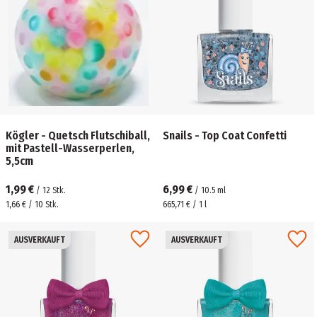
Kögler - Quetsch Flutschiball,
Snails - Top Coat Confetti
mit Pastell-Wasserperlen,
5,5cm
1,99 €
6,99 €
/
12
Stk.
/
10.5
ml
1,66 € / 10 Stk.
665,71 € / 1 l
AUSVERKAUFT
AUSVERKAUFT