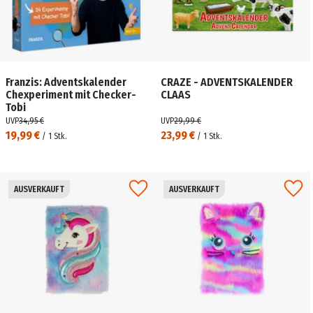
Franzis: Adventskalender
CRAZE - ADVENTSKALENDER
Chexperiment mit Checker-
CLAAS
Tobi
UVP
34,95 €
UVP
29,99 €
19,99 €
23,99 €
/
1
Stk.
/
1
Stk.
AUSVERKAUFT
AUSVERKAUFT