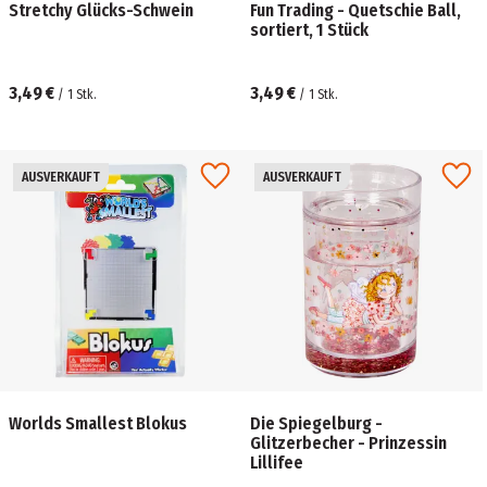
Stretchy Glücks-Schwein
Fun Trading - Quetschie Ball,
sortiert, 1 Stück
3,49 €
3,49 €
/
1
Stk.
/
1
Stk.
AUSVERKAUFT
AUSVERKAUFT
Worlds Smallest Blokus
Die Spiegelburg -
Glitzerbecher - Prinzessin
Lillifee