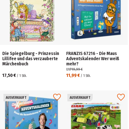
Die Spiegelburg - Prinzessin
FRANZIS 67216 - Die Maus
Lillifee und das verzauberte
Adventskalender Wer weiß
Märchenbuch
mehr?
UVP
19,99 €
17,50 €
11,99 €
/
1
Stk.
/
1
Stk.
AUSVERKAUFT
AUSVERKAUFT