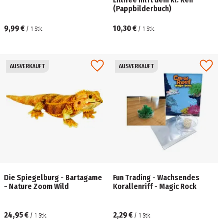
(Pappbilderbuch)
9,99 €
10,30 €
/
1
Stk.
/
1
Stk.
AUSVERKAUFT
AUSVERKAUFT
Die Spiegelburg - Bartagame
Fun Trading - Wachsendes
- Nature Zoom Wild
Korallenriff - Magic Rock
24,95 €
2,29 €
/
1
Stk.
/
1
Stk.