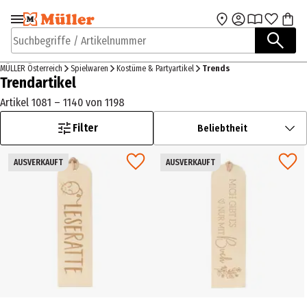
Zur Navigation
Zum Hauptinhalt
springen
springen
Suchbegriffe / Artikelnummer
MÜLLER Österreich
Spielwaren
Kostüme & Partyartikel
Trends
Trendartikel
Artikel 1081 – 1140 von 1198
Filter
Beliebtheit
AUSVERKAUFT
AUSVERKAUFT