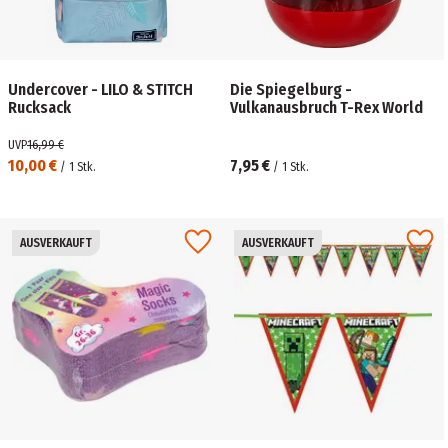
Undercover - LILO & STITCH
Die Spiegelburg -
Rucksack
Vulkanausbruch T-Rex World
UVP
16,99 €
10,00 €
7,95 €
/
1
Stk.
/
1
Stk.
AUSVERKAUFT
AUSVERKAUFT