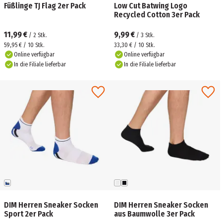
Füßlinge TJ Flag 2er Pack
Low Cut Batwing Logo
Recycled Cotton 3er Pack
11,99 €
9,99 €
/
2
Stk.
/
3
Stk.
59,95 € / 10 Stk.
33,30 € / 10 Stk.
Online verfügbar
Online verfügbar
In die Filiale lieferbar
In die Filiale lieferbar
DIM Herren Sneaker Socken
DIM Herren Sneaker Socken
Sport 2er Pack
aus Baumwolle 3er Pack