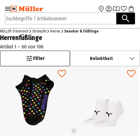
Zur Navigation
Zum Hauptinhalt
springen
springen
Suchbegriffe / Artikelnummer
MÜLLER Österreich
Strümpfe
Herren
Sneaker & Füßlinge
Herrenfüßlinge
Artikel 1 – 60 von 106
Filter
Beliebtheit