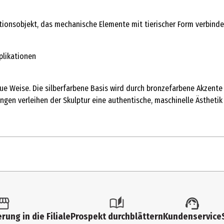
tionsobjekt, das mechanische Elemente mit tierischer Form verbinde
plikationen
neue Weise. Die silberfarbene Basis wird durch bronzefarbene Akzente
dungen verleihen der Skulptur eine authentische, maschinelle Ästhe
1 Stk.
Keramikfiguren
rung in die Filiale
Prospekt durchblättern
Kundenservice