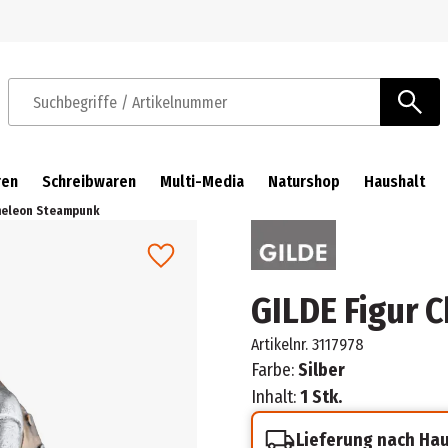
Zur Navigation springen
Zum Hauptinhalt springen
Suchbegriffe / Artikelnummer
ren
Schreibwaren
Multi-Media
Naturshop
Haushalt
meleon Steampunk
GILDE Figur
Artikelnr.
3117978
Farbe:
Silber
Inhalt:
1 Stk.
Lieferung nach Ha