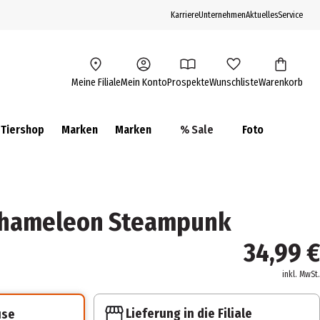
Karriere
Unternehmen
Aktuelles
Service
Meine Filiale
Mein Konto
Prospekte
Wunschliste
Warenkorb
Tiershop
Marken
Marken
% Sale
Foto
 Chameleon Steampunk
34,99 €
inkl. MwSt.
Lieferung in die Filiale
use