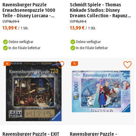
Ravensburger Puzzle
Schmidt Spiele - Thomas
Erwachsenenpuzzle 1000
Kinkade Studios: Disney
Teile - Disney Lorcana -
Dreams Collection - Rapunzel
Glimmers of the Realm:
Tangled Up In Love, 1.000
UVP
16,99 €
UVP
15,99 €
Emerald
Teile Puzzle
13,99 €
13,99 €
/
1
Stk.
/
1
Stk.
Online verfügbar
Online verfügbar
In die Filiale lieferbar
In die Filiale lieferbar
Ravensburger Puzzle - EXIT
Ravensburger Puzzle -