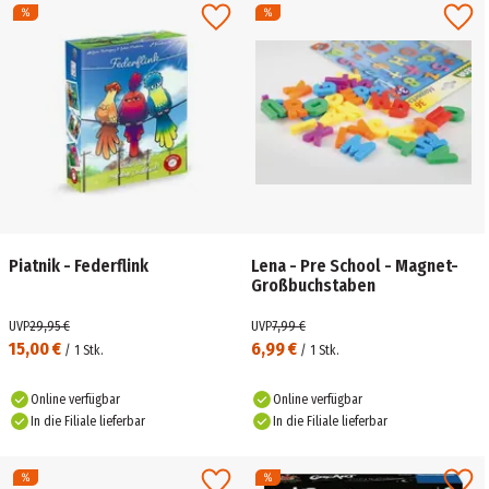
Piatnik - Federflink
Lena - Pre School - Magnet-
Großbuchstaben
UVP
29,95 €
UVP
7,99 €
15,00 €
6,99 €
/
1
Stk.
/
1
Stk.
Online verfügbar
Online verfügbar
In die Filiale lieferbar
In die Filiale lieferbar