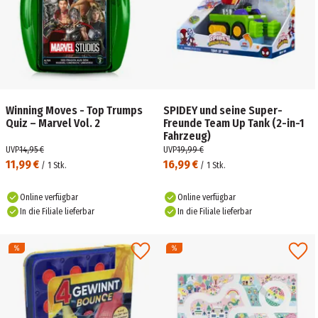
Winning Moves - Top Trumps
SPIDEY und seine Super-
Quiz – Marvel Vol. 2
Freunde Team Up Tank (2-in-1
Fahrzeug)
UVP
14,95 €
UVP
19,99 €
11,99 €
16,99 €
/
1
Stk.
/
1
Stk.
Online verfügbar
Online verfügbar
In die Filiale lieferbar
In die Filiale lieferbar