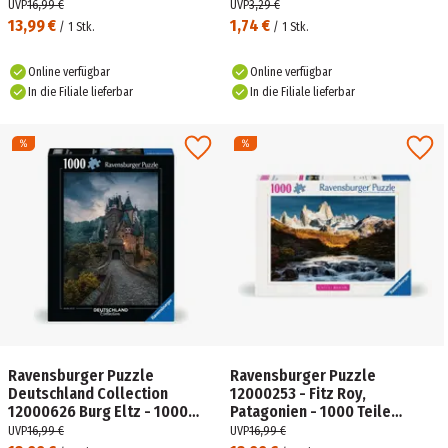
ab 14 Jahren
UVP
16,99 €
UVP
3,29 €
13,99 €
1,74 €
/
1
Stk.
/
1
Stk.
Online verfügbar
Online verfügbar
In die Filiale lieferbar
In die Filiale lieferbar
Ravensburger Puzzle
Ravensburger Puzzle
Deutschland Collection
12000253 - Fitz Roy,
12000626 Burg Eltz - 1000
Patagonien - 1000 Teile
Teile Puzzle für Erwachsene
Puzzle, Beautiful Mountains
UVP
16,99 €
UVP
16,99 €
und Kinder ab 14 Jahren
Kollektion, ab 14 Jahren