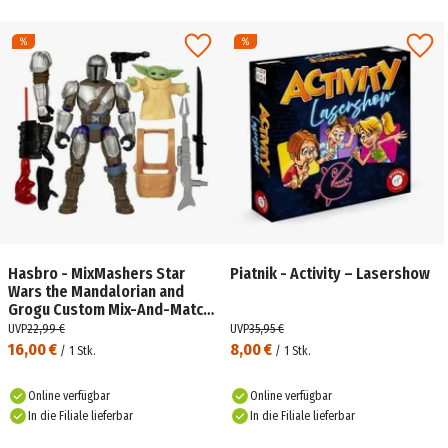
Hasbro - MixMashers Star
Piatnik - Activity – Lasershow
Wars the Mandalorian and
Grogu Custom Mix-And-Match
Deluxe Action-Figur &
UVP
22,99 €
UVP
35,95 €
Zubehör
16,00 €
8,00 €
/
1
Stk.
/
1
Stk.
Online verfügbar
Online verfügbar
In die Filiale lieferbar
In die Filiale lieferbar