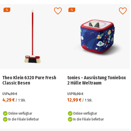
Theo Klein 6320 Pure Fresh
tonies - Ausrüstung Toniebox
Classic Besen
2 Hülle Weltraum
UVP
4,99 €
UVP
15,90 €
4,29 €
12,99 €
/
1
Stk.
/
1
Stk.
Online verfügbar
Online verfügbar
In die Filiale lieferbar
In die Filiale lieferbar