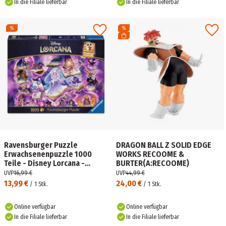
In die Filiale lieferbar
In die Filiale lieferbar
Ravensburger Puzzle
DRAGON BALL Z SOLID EDGE
Erwachsenenpuzzle 1000
WORKS RECOOME &
Teile - Disney Lorcana -
BURTER(A:RECOOME)
Glimmers of the Realm:
UVP
16,99 €
UVP
44,99 €
Amethyst
13,99 €
24,00 €
/
1
Stk.
/
1
Stk.
Online verfügbar
Online verfügbar
In die Filiale lieferbar
In die Filiale lieferbar