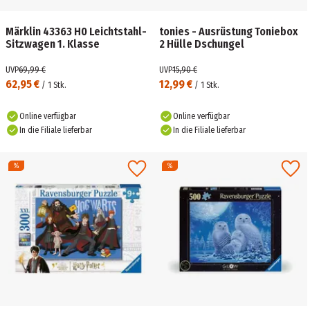
Märklin 43363 H0 Leichtstahl-
tonies - Ausrüstung Toniebox
Sitzwagen 1. Klasse
2 Hülle Dschungel
UVP
69,99 €
UVP
15,90 €
62,95 €
12,99 €
/
1
Stk.
/
1
Stk.
Online verfügbar
Online verfügbar
In die Filiale lieferbar
In die Filiale lieferbar