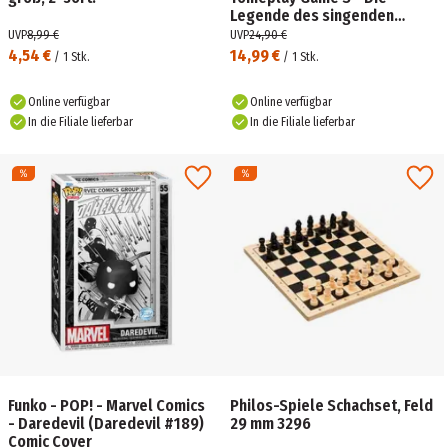
Legende des singenden
Bergs: Ein musikalisches
UVP
8,99 €
UVP
24,90 €
Familienabenteuer
4,54 €
14,99 €
/
1
Stk.
/
1
Stk.
Online verfügbar
Online verfügbar
In die Filiale lieferbar
In die Filiale lieferbar
Funko - POP! - Marvel Comics
Philos-Spiele Schachset, Feld
- Daredevil (Daredevil #189)
29 mm 3296
Comic Cover