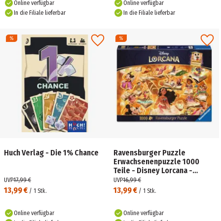
Online verfügbar
Online verfügbar
In die Filiale lieferbar
In die Filiale lieferbar
Huch Verlag - Die 1% Chance
Ravensburger Puzzle
Erwachsenenpuzzle 1000
Teile - Disney Lorcana -
Glimmers of the Realm:
UVP
17,99 €
UVP
16,99 €
Amber
13,99 €
13,99 €
/
1
Stk.
/
1
Stk.
Online verfügbar
Online verfügbar