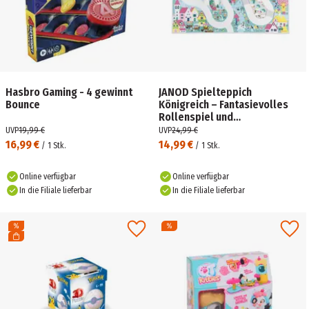
Hasbro Gaming - 4 gewinnt
JANOD Spielteppich
Bounce
Königreich – Fantasievolles
Rollenspiel und
Sprachförderung ab 2 Jahren
UVP
19,99 €
UVP
24,99 €
16,99 €
14,99 €
/
1
Stk.
/
1
Stk.
Online verfügbar
Online verfügbar
In die Filiale lieferbar
In die Filiale lieferbar