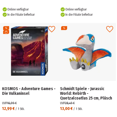
Online verfügbar
Online verfügbar
In die Filiale lieferbar
In die Filiale lieferbar
KOSMOS - Adventure Games -
Schmidt Spiele - Jurassic
Die Vulkaninsel
World: Rebirth -
Quetzalcoatlus 25 cm, Plüsch
UVP
16,99 €
UVP
28,49 €
12,99 €
13,00 €
/
1
Stk.
/
1
Stk.