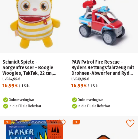
Schmidt Spiele -
PAW Patrol Fire Rescue -
Sorgenfresser - Boogie
Ryders Rettungsfahrzeug mit
Woogies, TakTak, 22 cm,
Drohnen-Abwerfer und Ryder
Plüsch
Figur
UVP
24,99 €
UVP
19,99 €
16,99 €
16,99 €
/
1
Stk.
/
1
Stk.
Online verfügbar
Online verfügbar
In die Filiale lieferbar
In die Filiale lieferbar