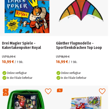
Drei Magier Spiele -
Günther Flugmodelle -
Kakerlakenpoker Royal
Sportlenkdrachen Top Loop
UVP
13,99 €
UVP
18,99 €
10,99 €
16,99 €
/
1
Stk.
/
1
Stk.
Online verfügbar
Online verfügbar
In die Filiale lieferbar
In die Filiale lieferbar