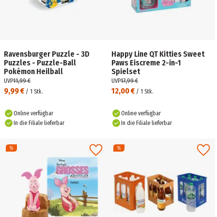
Ravensburger Puzzle - 3D
Happy Line QT Kitties Sweet
Puzzles - Puzzle-Ball
Paws Eiscreme 2-in-1
Pokémon Heilball
Spielset
UVP
11,99 €
UVP
17,99 €
9,99 €
12,00 €
/
1
Stk.
/
1
Stk.
Online verfügbar
Online verfügbar
In die Filiale lieferbar
In die Filiale lieferbar