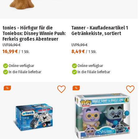
tonies - Hörfigur für die
Tanner - Kaufladenartikel 1
Toniebox: Disney Winnie Puuh:
Getränkekiste, sortiert
Ferkels großes Abenteuer
UVP
20,90 €
UVP
9,99 €
16,99 €
8,49 €
/
1
Stk.
/
1
Stk.
Online verfügbar
Online verfügbar
In die Filiale lieferbar
In die Filiale lieferbar