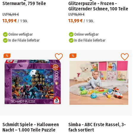
Sternwarte, 759 Teile
Glitzerpuzzle - Frozen -
Glitzernder Schnee, 100 Teile
UVP
16,99 €
UVP
15,99 €
13,99 €
13,99 €
/
1
Stk.
/
1
Stk.
Online verfügbar
Online verfügbar
In die Filiale lieferbar
In die Filiale lieferbar
Schmidt Spiele - Halloween
Simba - ABC Erste Rassel, 3-
Nacht – 1.000 Teile Puzzle
fach sortiert