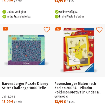
13,99 €
13,99 €
/
1
Stk.
/
1
Stk.
Online verfügbar
Online verfügbar
In die Filiale lieferbar
In die Filiale lieferbar
Ravensburger Puzzle Disney
Ravensburger Malen nach
Stitch Challenge 1000 Teile
Zahlen 20084 - Pikachu –
Pokémon Motiv für Kinder ab
7 Jahren
UVP
16,99 €
UVP
16,99 €
13,99 €
13,99 €
/
1
Stk.
/
1
Stk.