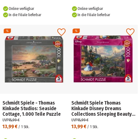
Online verfügbar
Online verfügbar
In die Filiale lieferbar
In die Filiale lieferbar
Schmidt Spiele - Thomas
Schmidt Spiele Thomas
Kinkade Studios: Seaside
Kinkade Disney Dreams
Cottage, 1.000 Teile Puzzle
Collections Sleeping Beauty
Dancing in the Enchanted Light
UVP
15,99 €
UVP
15,99 €
1000 Teile Puzzle
13,99 €
13,99 €
/
1
Stk.
/
1
Stk.