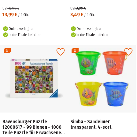
UVP
15,99 €
UVP
3,99 €
13,99 €
3,49 €
/
1
Stk.
/
1
Stk.
Online verfügbar
Online verfügbar
In die Filiale lieferbar
In die Filiale lieferbar
Ravensburger Puzzle
Simba - Sandeimer
12000617 - 99 Bienen - 1000
transparent, 4-sort.
Teile Puzzle für Erwachsene