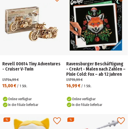
Revell 00614 Tiny Adventures
Ravensburger Beschäftigung
- Cruiser V-Twin
- CreArt - Malen nach Zahlen –
Pixie Cold: Fox – ab 12 Jahren
UVP
34,99 €
UVP
19,99 €
15,00 €
16,99 €
/
1
Stk.
/
1
Stk.
Online verfügbar
Online verfügbar
In die Filiale lieferbar
In die Filiale lieferbar