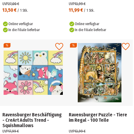
UVP
27,00 €
UVP
13,99 €
13,50 €
11,99 €
/
1
Stk.
/
1
Stk.
Online verfügbar
Online verfügbar
In die Filiale lieferbar
In die Filiale lieferbar
Ravensburger Beschäftigung
Ravensburger Puzzle - Tiere
- CreArt Adults Trend -
im Regal - 100 Teile
Squishmallows
UVP
17,99 €
UVP
13,99 €