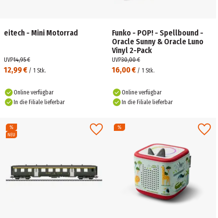
eitech - Mini Motorrad
Funko - POP! - Spellbound -
Oracle Sunny & Oracle Luno
Vinyl 2-Pack
UVP
14,95 €
UVP
30,00 €
12,99 €
16,00 €
/
1
Stk.
/
1
Stk.
Online verfügbar
Online verfügbar
In die Filiale lieferbar
In die Filiale lieferbar