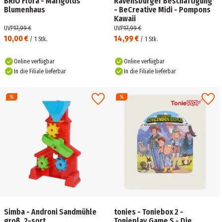
BRIO Flora - Marigolds
Ravensburger Beschäftigung
Blumenhaus
- BeCreative Midi - Pompons
Kawaii
UVP
17,99 €
UVP
17,99 €
10,00 €
14,99 €
/
1
Stk.
/
1
Stk.
Online verfügbar
Online verfügbar
In die Filiale lieferbar
In die Filiale lieferbar
Simba - Androni Sandmühle
tonies - Toniebox 2 -
groß, 2-sort.
Tonieplay Game S - Die