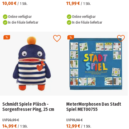
10,00 €
11,99 €
/
1
Stk.
/
1
Stk.
Online verfügbar
Online verfügbar
In die Filiale lieferbar
In die Filiale lieferbar
Schmidt Spiele Plüsch -
MeterMorphosen Das Stadt
Sorgenfresser Ping, 25 cm
Spiel MET00755
UVP
20,99 €
UVP
19,90 €
14,99 €
12,99 €
/
1
Stk.
/
1
Stk.