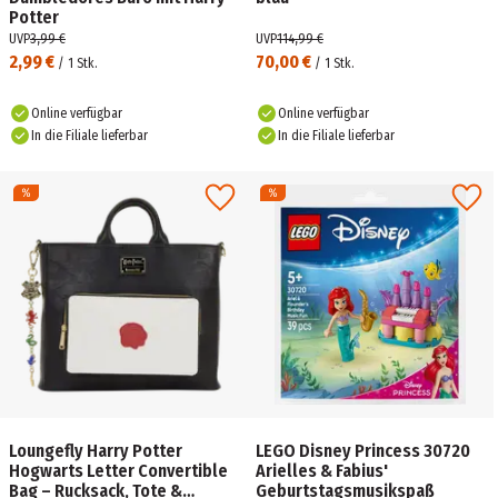
Potter
UVP
3,99 €
UVP
114,99 €
2,99 €
70,00 €
/
1
Stk.
/
1
Stk.
Online verfügbar
Online verfügbar
In die Filiale lieferbar
In die Filiale lieferbar
Loungefly Harry Potter
LEGO Disney Princess 30720
Hogwarts Letter Convertible
Arielles & Fabius'
Bag – Rucksack, Tote &
Geburtstagsmusikspaß