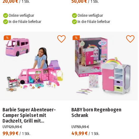
20,00 €
50,00 €
/
1
Stk.
/
1
Stk.
Online verfügbar
Online verfügbar
In die Filiale lieferbar
In die Filiale lieferbar
Barbie Super Abenteuer-
BABY born Regenbogen
Camper Spielset mit
Schrank
Dachzelt, Grill mit
Farbwechseleffekt und über
UVP
129,99 €
UVP
59,99 €
60 Zubehörteilen
99,99 €
49,99 €
/
1
Stk.
/
1
Stk.