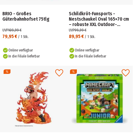
BRIO - Großes
Schildkröt-Funsports -
Güterbahnhofset 75tlg
Nestschaukel Oval 165×70 cm
– robuste XXL Outdoor-
Schaukel bis 150 kg,
UVP
109,99 €
UVP
99,99 €
höhenverstellbar &
79,95 €
89,95 €
/
1
Stk.
/
1
Stk.
Online verfügbar
Online verfügbar
In die Filiale lieferbar
In die Filiale lieferbar