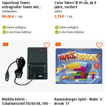
Superloop Tower,
Color Tubes"Ø 91 cm, ab 9
extragroßer Tower mit
Jahre, sortiert
Startrampe und Looping,
UVP
129,99 €
3,99 €
Licht- & Geräuscheffekten
90,00 €
2,79 €
/
1
Stk.
/
1
Stk.
Online verfügbar
Online verfügbar
In die Filiale lieferbar
In die Filiale lieferbar
Märklin 60041 -
Ravensburger Spiel - Make ´n´
Schaltnetzteil 50/60 VA, 100 -
Break ´17