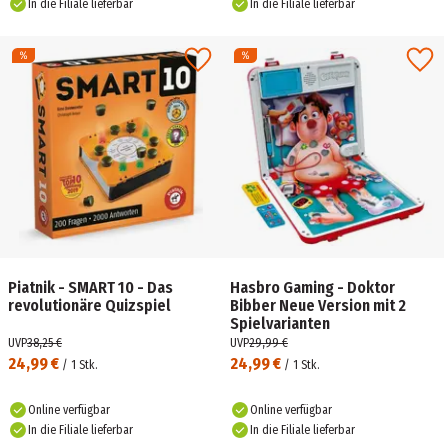
In die Filiale lieferbar
In die Filiale lieferbar
Piatnik - SMART 10 - Das
Hasbro Gaming - Doktor
revolutionäre Quizspiel
Bibber Neue Version mit 2
Spielvarianten
UVP
38,25 €
UVP
29,99 €
24,99 €
24,99 €
/
1
Stk.
/
1
Stk.
Online verfügbar
Online verfügbar
In die Filiale lieferbar
In die Filiale lieferbar