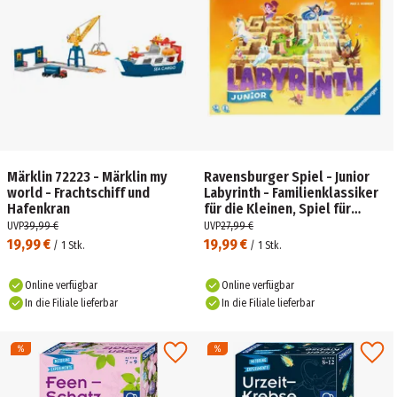
Märklin 72223 - Märklin my
Ravensburger Spiel - Junior
world - Frachtschiff und
Labyrinth - Familienklassiker
Hafenkran
für die Kleinen, Spiel für
Kinder ab 4 Jahren
UVP
39,99 €
UVP
27,99 €
19,99 €
19,99 €
/
1
Stk.
/
1
Stk.
Online verfügbar
Online verfügbar
In die Filiale lieferbar
In die Filiale lieferbar