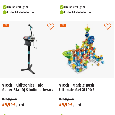
Online verfügbar
Online verfügbar
In die Filiale lieferbar
In die Filiale lieferbar
VTech - Kiditronics - Kidi
VTech - Marble Rush -
Super Star DJ Studio, schwarz
Ultimate Set XL100 E
UVP
59,99 €
UVP
59,99 €
49,99 €
49,99 €
/
1
Stk.
/
1
Stk.