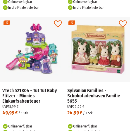
Online verfügbar
Online verfügbar
In die Filiale lieferbar
In die Filiale lieferbar
VTech 521804 - Tut Tut Baby
Sylvanian Families -
Flitzer - Minnies
Schokoladenhasen Familie
Einkaufsabenteuer
5655
UVP
55,99 €
UVP
29,99 €
49,99 €
24,99 €
/
1
Stk.
/
1
Stk.
Online verfügbar
Online verfügbar