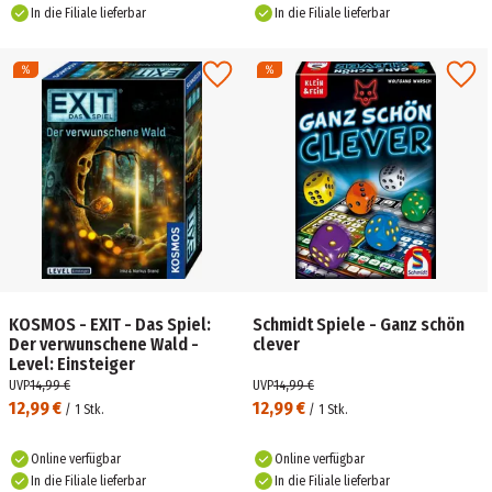
In die Filiale lieferbar
In die Filiale lieferbar
KOSMOS - EXIT - Das Spiel:
Schmidt Spiele - Ganz schön
Der verwunschene Wald -
clever
Level: Einsteiger
UVP
14,99 €
UVP
14,99 €
12,99 €
12,99 €
/
1
Stk.
/
1
Stk.
Online verfügbar
Online verfügbar
In die Filiale lieferbar
In die Filiale lieferbar