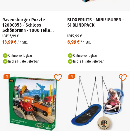
Ravensburger Puzzle
BLOX FRUITS - MINIFIGUREN -
12000353 - Schloss
S1 BLINDPACK
Schönbrunn - 1000 Teile
Puzzle für Erwachsene und
UVP
16,99 €
UVP
7,99 €
Kinder ab 14 Jahren
13,99 €
6,99 €
/
1
Stk.
/
1
Stk.
Online verfügbar
Online verfügbar
In die Filiale lieferbar
In die Filiale lieferbar