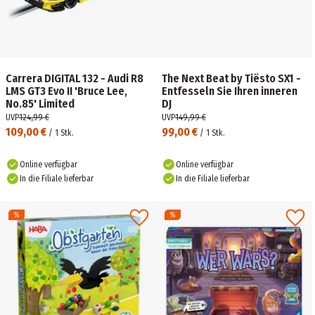
Carrera DIGITAL 132 - Audi R8
The Next Beat by Tiësto SX1 -
LMS GT3 Evo II 'Bruce Lee,
Entfesseln Sie Ihren inneren
No.85' Limited
DJ
UVP
124,99 €
UVP
149,99 €
109,00 €
99,00 €
/
1
Stk.
/
1
Stk.
Online verfügbar
Online verfügbar
In die Filiale lieferbar
In die Filiale lieferbar