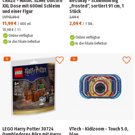
CRAZE - MAGIC SLIME Unicorn
Bestway - Schwimmring
XXL Dose mit 600ml Schleim
„Frosted“, sortiert 91 cm, 1
und einer Figur
Stück
UVP
13,99 €
2,99 €
11,99 €
2,09 €
/
600
ml
/
1
Stk.
19,98 € / 1 l
Online verfügbar
Online verfügbar
In die Filiale lieferbar
In die Filiale lieferbar
LEGO Harry Potter 30724
VTech - Kidizoom - Touch 5.0,
Dumbledores Büro mit Harry
blau