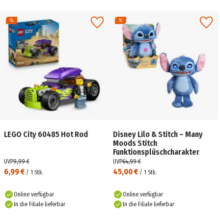
LEGO City 60485 Hot Rod
Disney Lilo & Stitch – Many
Moods Stitch
Funktionsplüschcharakter
UVP
9,99 €
UVP
64,99 €
6,99 €
45,00 €
/
1
Stk.
/
1
Stk.
Online verfügbar
Online verfügbar
In die Filiale lieferbar
In die Filiale lieferbar