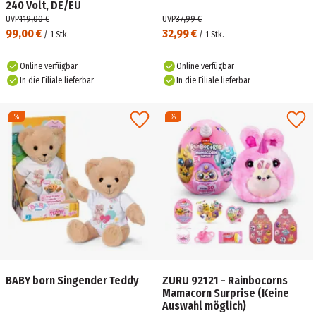
240 Volt, DE/EU
UVP
119,00 €
UVP
37,99 €
99,00 €
32,99 €
/
1
Stk.
/
1
Stk.
Online verfügbar
Online verfügbar
In die Filiale lieferbar
In die Filiale lieferbar
BABY born Singender Teddy
ZURU 92121 - Rainbocorns
Mamacorn Surprise (Keine
Auswahl möglich)