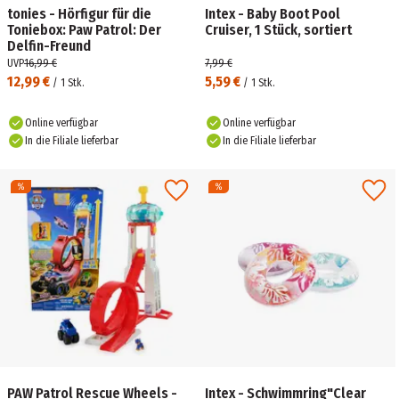
tonies - Hörfigur für die
Intex - Baby Boot Pool
Toniebox: Paw Patrol: Der
Cruiser, 1 Stück, sortiert
Delfin-Freund
UVP
16,99 €
7,99 €
12,99 €
5,59 €
/
1
Stk.
/
1
Stk.
Online verfügbar
Online verfügbar
In die Filiale lieferbar
In die Filiale lieferbar
PAW Patrol Rescue Wheels -
Intex - Schwimmring"Clear