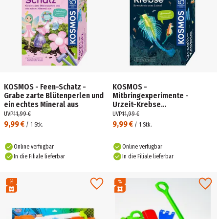
KOSMOS - Feen-Schatz -
KOSMOS -
Grabe zarte Blütenperlen und
Mitbringexperimente -
ein echtes Mineral aus
Urzeit-Krebse
Experimentierkasten
UVP
11,99 €
UVP
11,99 €
9,99 €
9,99 €
/
1
Stk.
/
1
Stk.
Online verfügbar
Online verfügbar
In die Filiale lieferbar
In die Filiale lieferbar