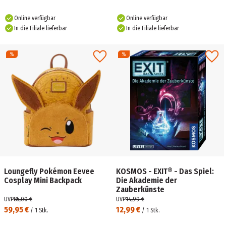
Online verfügbar
Online verfügbar
In die Filiale lieferbar
In die Filiale lieferbar
Loungefly Pokémon Eevee
KOSMOS - EXIT® - Das Spiel:
Cosplay Mini Backpack
Die Akademie der
Zauberkünste
UVP
85,00 €
UVP
14,99 €
59,95 €
12,99 €
/
1
Stk.
/
1
Stk.