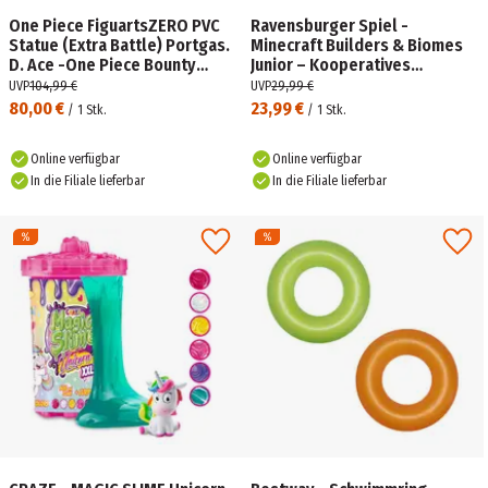
One Piece FiguartsZERO PVC
Ravensburger Spiel -
Statue (Extra Battle) Portgas.
Minecraft Builders & Biomes
D. Ace -One Piece Bounty
Junior – Kooperatives
Rush 5th Anniversary- 17 cm
Kinderspiel ab 5 Jahren für 2-
UVP
104,99 €
UVP
29,99 €
4 Personen
80,00 €
23,99 €
/
1
Stk.
/
1
Stk.
Online verfügbar
Online verfügbar
In die Filiale lieferbar
In die Filiale lieferbar