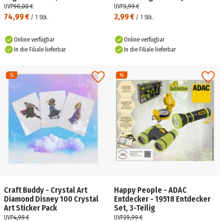
Crossbody in einem
UVP
90,00 €
UVP
3,99 €
74,99 €
2,99 €
/
1
Stk.
/
1
Stk.
Online verfügbar
Online verfügbar
In die Filiale lieferbar
In die Filiale lieferbar
Craft Buddy - Crystal Art
Happy People - ADAC
Diamond Disney 100 Crystal
Entdecker - 19518 Entdecker
Art Sticker Pack
Set, 3-Teilig
UVP
4,99 €
UVP
29,99 €