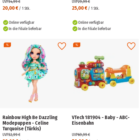
UVP
34,99 €
UVP
29,99 €
20,00 €
25,00 €
/
1
Stk.
/
1
Stk.
Online verfügbar
Online verfügbar
In die Filiale lieferbar
In die Filiale lieferbar
Rainbow High Be Dazzling
VTech 181904 - Baby - ABC-
Modepuppen - Celine
Eisenbahn
Turquoise (Türkis)
UVP
32,99 €
UVP
69,99 €