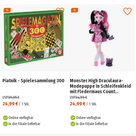
Piatnik - Spielesammlung 300
Monster High Draculaura-
Modepuppe in Schleifenkleid
mit Fledermaus Count
Fabulous und 7 Zubehörteilen
UVP
39,95 €
UVP
34,99 €
24,99 €
24,99 €
/
1
Stk.
/
1
Stk.
Online verfügbar
Online verfügbar
In die Filiale lieferbar
In die Filiale lieferbar