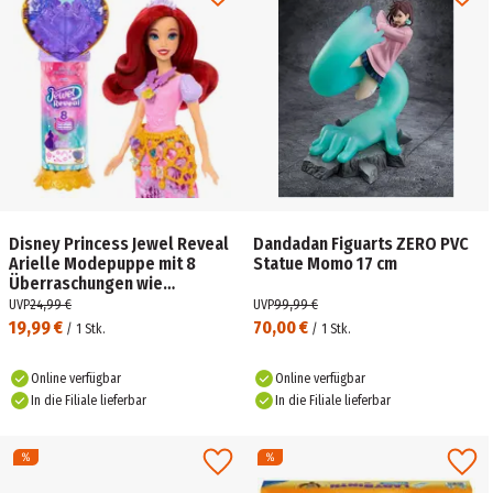
Disney Princess Jewel Reveal
Dandadan Figuarts ZERO PVC
Arielle Modepuppe mit 8
Statue Momo 17 cm
Überraschungen wie
Juwelenbox und 10
UVP
24,99 €
UVP
99,99 €
Zubehörteilen
19,99 €
70,00 €
/
1
Stk.
/
1
Stk.
Online verfügbar
Online verfügbar
In die Filiale lieferbar
In die Filiale lieferbar