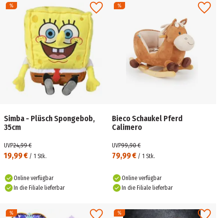
Simba - Plüsch Spongebob,
Bieco Schaukel Pferd
35cm
Calimero
UVP
24,99 €
UVP
99,90 €
19,99 €
79,99 €
/
1
Stk.
/
1
Stk.
Online verfügbar
Online verfügbar
In die Filiale lieferbar
In die Filiale lieferbar