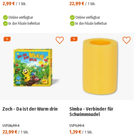
2,99 €
22,99 €
/
1
Stk.
/
1
Stk.
Online verfügbar
Online verfügbar
In die Filiale lieferbar
In die Filiale lieferbar
Zoch - Da ist der Wurm drin
Simba - Verbinder für
Schwimmnudel
UVP
26,99 €
UVP
1,99 €
22,99 €
1,39 €
/
1
Stk.
/
1
Stk.