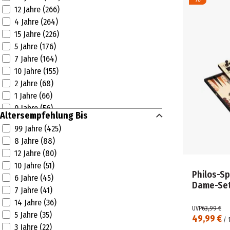
BBURAGO (4)
12 Jahre (266)
BECO (13)
4 Jahre (264)
BEMA (1)
15 Jahre (226)
BEST (9)
5 Jahre (176)
BESTWAY (6)
7 Jahre (164)
BICYCLE (12)
10 Jahre (155)
BIECO (27)
2 Jahre (68)
BIG (9)
1 Jahre (66)
BITZEE (3)
9 Jahre (56)
BLAUBART VERLAG (11)
Altersempfehlung Bis
16 Jahre (55)
BLOX FRUITS (1)
99 Jahre (425)
12 Monate (41)
BLUEY (3)
8 Jahre (88)
18 Jahre (40)
BRIO (31)
12 Jahre (80)
18 Monate (37)
BRUDER (1)
10 Jahre (51)
13 Jahre (36)
BULLYLAND (2)
Philos-S
6 Jahre (45)
6 Monate (15)
Dame-Set
BUSCH (3)
7 Jahre (41)
3 Monate (5)
CARL WEIBLE (1)
14 Jahre (36)
9 Monate (4)
UVP
63,99 €
CARRERA (38)
5 Jahre (35)
49,99 €
11 Jahre (3)
/
CARSON (1)
3 Jahre (22)