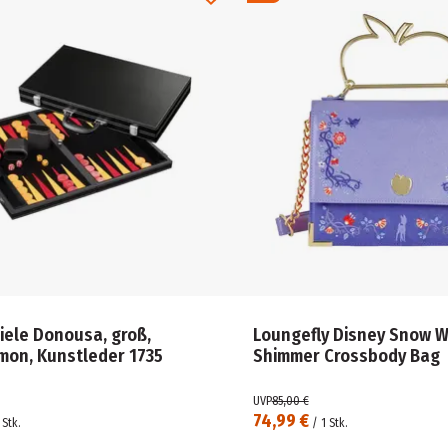
iele Donousa, groß,
Loungefly Disney Snow W
on, Kunstleder 1735
Shimmer Crossbody Bag
UVP
85,00 €
74,99 €
Stk.
/
1
Stk.