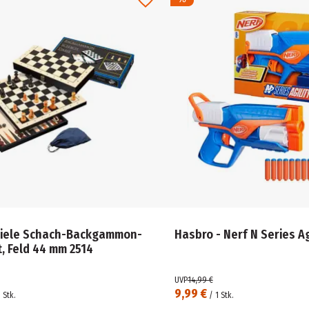
piele Schach-Backgammon-
Hasbro - Nerf N Series Ag
, Feld 44 mm 2514
UVP
14,99 €
9,99 €
1
Stk.
/
1
Stk.