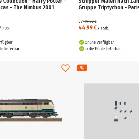
 Collection - Harry Potter -
Schipper Malen nach Zah
icas - The Nimbus 2001
Gruppe Triptychon - Pari
UVP
49,99 €
44,99 €
/
1
Stk.
/
1
Stk.
rfügbar
Online verfügbar
ale lieferbar
In die Filiale lieferbar