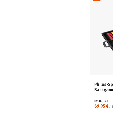
KAMPFHUMMEL SPIELE (3)
KLEIN (61)
KOEGLER (4)
KOSMOS (127)
KOTOBUKIYA (1)
KYLSKAPSPOESI AB (11)
LABER TIERE (1)
LEGO (61)
LENA (9)
LGB (1)
LISCIANI (1)
LITTLE PEOPLE COLLECTOR (1)
LITTLE TIKES (2)
LIVING PUPPETS (1)
Philos-Sp
Backgamm
LLORENS (4)
LOL SURPRISE (6)
LOUNGEFLY (75)
UVP
85,99 €
69,95 €
/
1
MAGFORMERS (2)