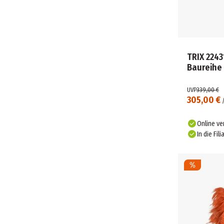
GAME FACTORY (33)
GEOMAGWORLD (2)
GMEINER-VERLAG (2)
GOKI (12)
GOLIATH TOYS (34)
TRIX 2243
GOMAZING (2)
Baureihe
GOOD SMILE COMPANY (1)
GÖTZ PUPPENMANUFAKTUR (1)
UVP
339,00 €
GOWI (3)
305,00 €
GÜNTHER FLUGMODELLE (1)
GÜNTHER FLUGSPIELE (1)
Online ve
GUTTER GAMES (1)
In die Fili
HABA (17)
HAMA PERLEN (3)
HAPE (5)
HAPPY PEOPLE (15)
HASBRO (57)
HEIDELBAER GAMES (1)
HELLER (1)