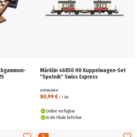
ackgammon-
Märklin 46850 H0 Kuppelwagen-Set
25
"Sputnik" Swiss Express
UVP
99,99 €
80,99 €
/
1
Stk.
Online verfügbar
In die Filiale lieferbar