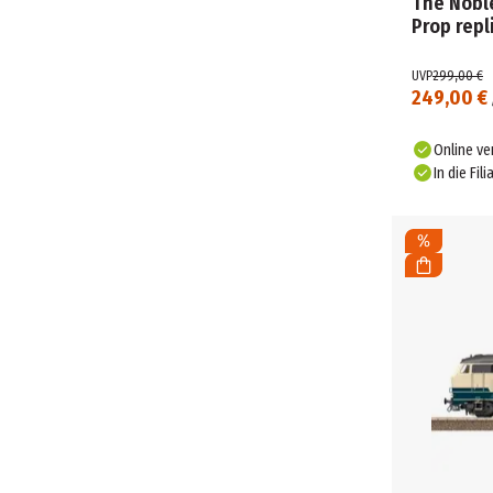
The Noble
ECOIFFIER (6)
Prop repl
EDURINO (5)
EICHHORN (33)
UVP
299,00 €
249,00 €
EITECH (2)
EPOCH TRAUMWIESEN (5)
Online ve
ERZI (13)
In die Fili
EUGY (8)
FALLER (1)
FEHN (3)
FEUERLAND SPIELE (6)
FISCHERTECHNIK (10)
FISHER PRICE (10)
FRIEREN (2)
FUNKO - POP! (87)
FUNKO GAMES (1)
FUNSICLE (1)
FURREAL (1)
FURYU (2)