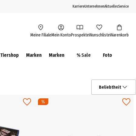
Karriere
Unternehmen
Aktuelles
Service
Meine Filiale
Mein Konto
Prospekte
Wunschliste
Warenkorb
Tiershop
Marken
Marken
% Sale
Foto
Beliebtheit