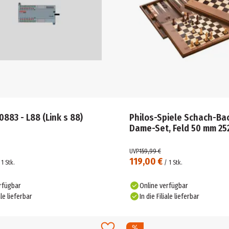
0883 - L88 (Link s 88)
Philos-Spiele Schach-B
Dame-Set, Feld 50 mm 25
UVP
159,99 €
119,00 €
/
1
Stk.
/
1
Stk.
rfügbar
Online verfügbar
ale lieferbar
In die Filiale lieferbar