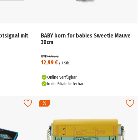
ptsignal mit
BABY born for babies Sweetie Mauve
30cm
UVP
14,99 €
12,99 €
/
1
Stk.
Online verfügbar
In die Filiale lieferbar