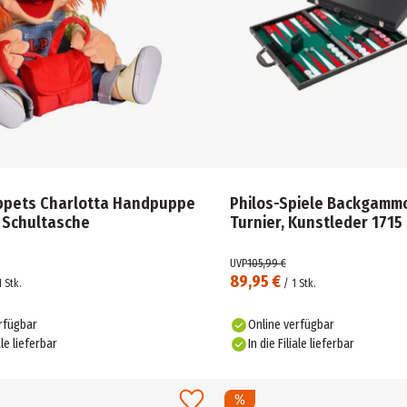
uppets Charlotta Handpuppe
Philos-Spiele Backgamm
t Schultasche
Turnier, Kunstleder 1715
UVP
105,99 €
89,95 €
1
Stk.
/
1
Stk.
rfügbar
Online verfügbar
ale lieferbar
In die Filiale lieferbar