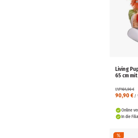
HELLOFUN! (1)
HEUNEC (2)
HEYE (17)
HOT WHEELS (12)
HUCH VERLAG (29)
HUDORA (2)
IDANCE (1)
IMAGINEXT (6)
INTEX (20)
Living P
JADA (4)
65 cm mi
JAKKS PACIFIC (4)
JAMARA (1)
UVP
101,90 €
JANOD (6)
90,90 €
/
JAZWARES (3)
JG SCHROEDEL (4)
Online ve
JOHN (1)
In die Fili
JOHNTOY (1)
JOY TOY (7)
JUMBO SPIELE (22)