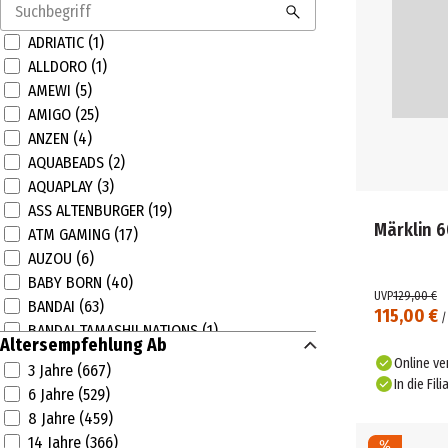
ADRIATIC (1)
ALLDORO (1)
AMEWI (5)
AMIGO (25)
ANZEN (4)
AQUABEADS (2)
AQUAPLAY (3)
ASS ALTENBURGER (19)
Märklin 6
ATM GAMING (17)
AUZOU (6)
BABY BORN (40)
UVP
129,00 €
BANDAI (63)
115,00 €
BANDAI TAMASHII NATIONS (1)
Altersempfehlung Ab
Barbie (31)
Online ve
3 Jahre (667)
BAUER (14)
In die Fili
6 Jahre (529)
BAYER CHIC 2000 (2)
8 Jahre (459)
BAYER DESIGN (6)
14 Jahre (366)