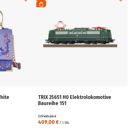
hite
TRIX 25651 H0 Elektrolokomotive
Baureihe 151
UVP
459,00 €
409,00 €
/
1
Stk.