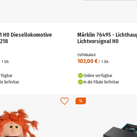
1 H0 Diesellokomotive
Märklin 76495 - Lichthau
 218
Lichtvorsignal H0
UVP
115,00 €
103,00 €
/
1
Stk.
/
1
Stk.
rfügbar
Online verfügbar
ale lieferbar
In die Filiale lieferbar