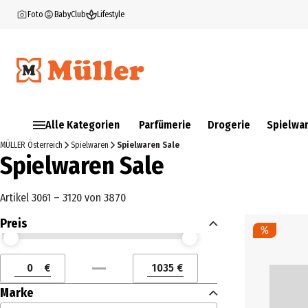
Foto
BabyClub
Lifestyle
Alle Kategorien
Parfümerie
Drogerie
Spielwa
MÜLLER Österreich
Spielwaren
Spielwaren Sale
Spielwaren Sale
Artikel 3061 – 3120 von 3870
Preis
Preis (€) ab
Preis (€) bis
€
€
Preis (€) ab
Preis (€) bis
Marke