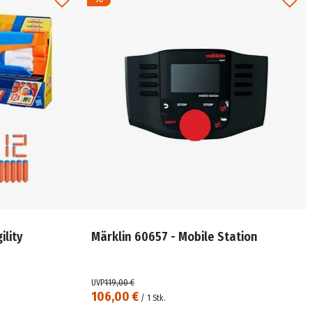
ility
Märklin 60657 - Mobile Station
UVP
119,00 €
106,00 €
/
1
Stk.