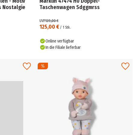
len - Motiv
Märklin 47474 H0 Doppel-
s Nostalgie
Taschenwagen Sdggmrss
UVP
139,00 €
125,00 €
/
1
Stk.
Online verfügbar
In die Filiale lieferbar