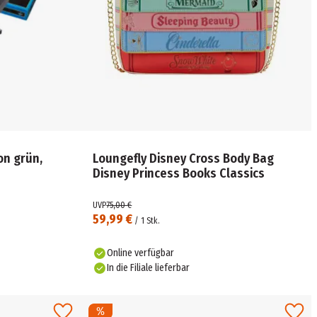
on grün,
Loungefly Disney Cross Body Bag
Disney Princess Books Classics
UVP
75,00 €
59,99 €
/
1
Stk.
Online verfügbar
In die Filiale lieferbar