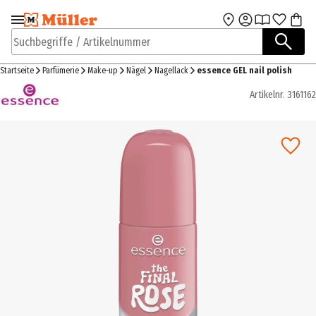
Zur Navigation
Zum Hauptinhalt
springen
springen
Suchbegriffe / Artikelnummer
Startseite
Parfümerie
Make-up
Nägel
Nagellack
essence GEL nail polish
Artikelnr.
3161162