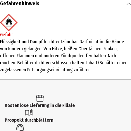
Inhalt
Gefahrenhinweis
8 ml
Produkttyp
Nagellack
Gefahr
Einsatzbereich
Flüssigkeit und Dampf leicht entzündbar. Darf nicht in die Hände
von Kindern gelangen. Von Hitze, heißen Oberflächen, Funken,
Nägel
offenen Flammen und anderen Zündquellen fernhalten. Nicht
Farbnummer
rauchen. Behälter dicht verschlossen halten. Inhalt/Behälter einer
zugelassenen Entsorgungseinrichtung zuführen.
08
Farbe
the FINAL ROSE
Inhaltsstoffe
Kostenlose Lieferung in die Filiale
INGREDIENTS: BUTYL ACETATE, ETHYL ACETATE, NITROCELLULOSE,
TOSYLAMIDE/EPOXY RESIN, ACETYL TRIBUTYL CITRATE, ISOPROPYL
Prospekt durchblättern
ALCOHOL, STEARALKONIUM BENTONITE, TOCOPHEROL, DIPROPYLENE
GLYCOL DIBENZOATE, ADIPIC ACID/NEOPENTYL GLYCOL/TRIMELLITIC