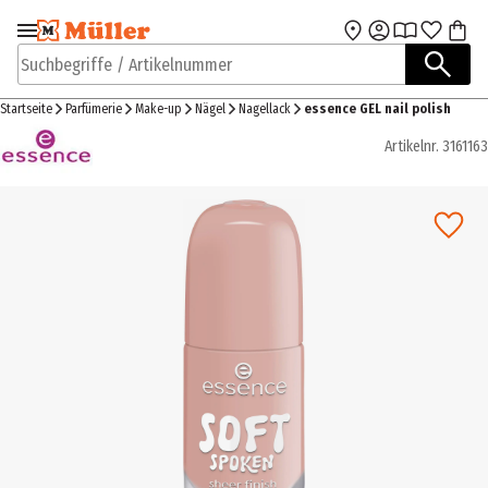
Zur Navigation
Zum Hauptinhalt
springen
springen
Suchbegriffe / Artikelnummer
Startseite
Parfümerie
Make-up
Nägel
Nagellack
essence GEL nail polish
Artikelnr.
3161163