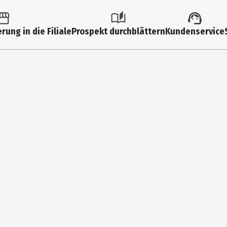
rung in die Filiale
Prospekt durchblättern
Kundenservice
TE, NITROCELLULOSE, TOSYLAMIDE/EPOXY RESIN, ACETYL TRIBUTYL CI
ACID/NEOPENTYL GLYCOL/TRIMELLITIC ANHYDRIDE COPOLYMER, HEXANA
OHOL DENAT., KAOLIN, PHOSPHORIC ACID, SORBIC ACID, CI 15850 (RED 6 
 77891 (TITANIUM DIOXIDE).
d|langer Halt
, trockenen Nägeln. Schiebe sanft die Nagelhaut zurück und feile die
 dünne, gleichmäßige Schicht auf. Beginne in der Mitte des Nagels 
en. 3. Eine 2. Schicht hinzufügen: Trage eine weitere dünne Schicht fü