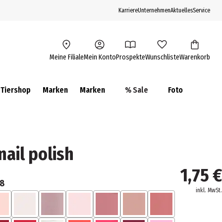
Karriere
Unternehmen
Aktuelles
Service
Meine Filiale
Mein Konto
Prospekte
Wunschliste
Warenkorb
Tiershop
Marken
Marken
% Sale
Foto
ail polish
1,75 €
28
inkl. MwSt.