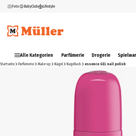
Foto
BabyClub
Lifestyle
Alle Kategorien
Parfümerie
Drogerie
Spielwa
Startseite
Parfümerie
Make-up
Nägel
Nagellack
essence GEL nail polish